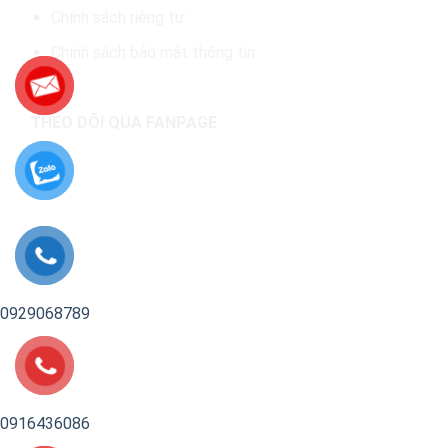
Chính sách riêng tư
Chính sách bảo mật thông tin
THEO DÕI QUA FANPAGE
0929068789
0916436086