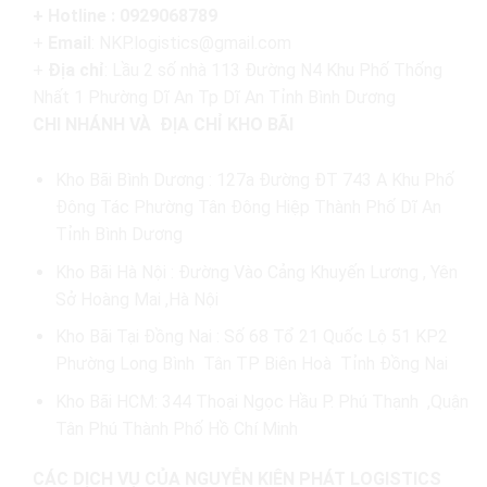
+ Hotline : 0929068789
+
Email
: NKP.logistics@gmail.com
+
Địa chỉ
: Lầu 2 số nhà 113 Đường N4 Khu Phố Thống
Nhất 1 Phường Dĩ An Tp Dĩ An Tỉnh Bình Dương
CHI NHÁNH VÀ ĐỊA CHỈ KHO BÃI
Kho Bãi Bình Dương : 127a Đường ĐT 743 A Khu Phố
Đông Tác Phường Tân Đông Hiệp Thành Phố Dĩ An
Tỉnh Bình Dương
Kho Bãi Hà Nội : Đường Vào Cảng Khuyến Lương , Yên
Sở Hoàng Mai ,Hà Nội
Kho Bãi Tại Đồng Nai : Số 68 Tổ 21 Quốc Lộ 51 KP2
Phường Long Bình Tân TP Biên Hoà Tỉnh Đồng Nai
Kho Bãi HCM: 344 Thoại Ngọc Hầu P. Phú Thạnh ,Quận
Tân Phú Thành Phố Hồ Chí Minh
CÁC DỊCH VỤ CỦA NGUYỄN KIÊN PHÁT LOGISTICS