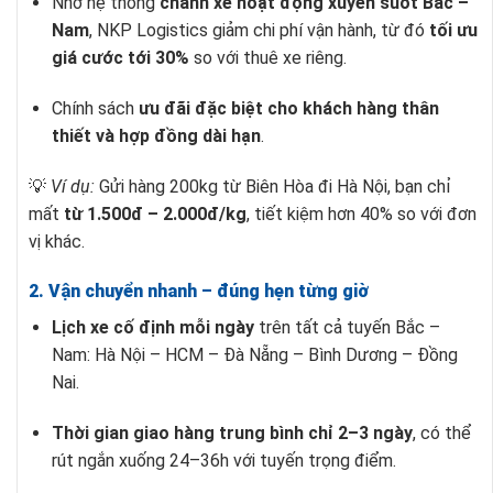
Nhờ hệ thống
chành xe hoạt động xuyên suốt Bắc –
Nam
, NKP Logistics giảm chi phí vận hành, từ đó
tối ưu
giá cước tới 30%
so với thuê xe riêng.
Chính sách
ưu đãi đặc biệt cho khách hàng thân
thiết và hợp đồng dài hạn
.
💡
Ví dụ:
Gửi hàng 200kg từ Biên Hòa đi Hà Nội, bạn chỉ
mất
từ 1.500đ – 2.000đ/kg
, tiết kiệm hơn 40% so với đơn
vị khác.
2. Vận chuyển nhanh – đúng hẹn từng giờ
Lịch xe cố định mỗi ngày
trên tất cả tuyến Bắc –
Nam: Hà Nội – HCM – Đà Nẵng – Bình Dương – Đồng
Nai.
Thời gian giao hàng trung bình chỉ 2–3 ngày
, có thể
rút ngắn xuống 24–36h với tuyến trọng điểm.