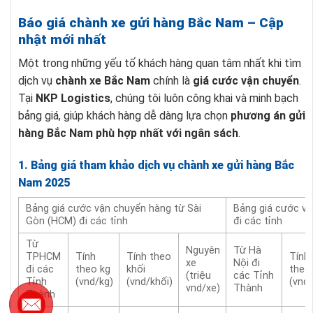
Báo giá chành xe gửi hàng Bắc Nam – Cập
nhật mới nhất
Một trong những yếu tố khách hàng quan tâm nhất khi tìm
dịch vụ
chành xe Bắc Nam
chính là
giá cước vận chuyển
.
Tại
NKP Logistics
, chúng tôi luôn công khai và minh bạch
bảng giá, giúp khách hàng dễ dàng lựa chọn
phương án gửi
hàng Bắc Nam phù hợp nhất với ngân sách
.
1. Bảng giá tham khảo dịch vụ chành xe gửi hàng Bắc
Nam 2025
Bảng giá cước vận chuyển hàng từ Sài
Bảng giá cước vậ
Gòn (HCM) đi các tỉnh
đi các tỉnh
Từ
Nguyên
Từ Hà
TPHCM
Tính
Tính theo
Tính
xe
Nội đi
đi các
theo kg
khối
theo
(triệu
các Tỉnh
Tỉnh
(vnd/kg)
(vnd/khối)
(vnd/
vnd/xe)
Thành
Thành