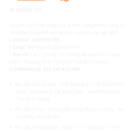
VỀ CHÚNG TÔI
Nguyễn Kiên Phát Logistics là một trong những công ty
hàng đầu trong lĩnh vực dịch vụ logistics tại Việt Nam.
+ Hotline : 0929068789
+
Email
: NKP.logistics@gmail.com
+
Địa chỉ
: Lầu 2 số nhà 113 Đường N4 Khu Phố Thống
Nhất 1 Phường Dĩ An Tp Dĩ An Tỉnh Bình Dương
CHI NHÁNH VÀ ĐỊA CHỈ KHO BÃI
Kho Bãi Bình Dương : 127a Đường ĐT 743 A Khu Phố
Đông Tác Phường Tân Đông Hiệp Thành Phố Dĩ An
Tỉnh Bình Dương
Kho Bãi Hà Nội : Đường Vào Cảng Khuyến Lương , Yên
Sở Hoàng Mai ,Hà Nội
Kho Bãi Tại Đồng Nai : Số 68 Tổ 21 Quốc Lộ 51 KP2