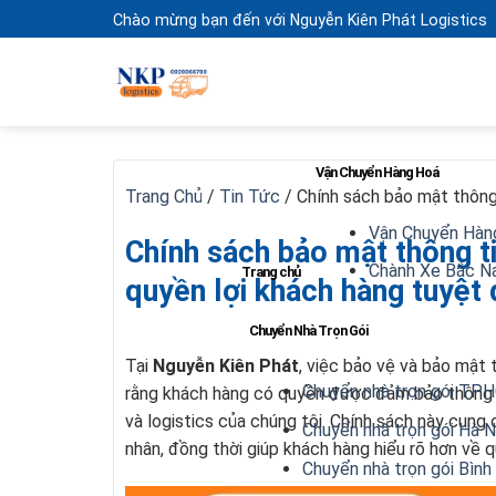
Skip
Chào mừng bạn đến với Nguyễn Kiên Phát Logistics
to
content
Vận Chuyển Hàng Hoá
Trang Chủ
/
Tin Tức
/
Chính sách bảo mật thông 
Vận Chuyển Hàn
Chính sách bảo mật thông t
Chành Xe Bắc 
Trang chủ
quyền lợi khách hàng tuyệt 
Chuyển Nhà Trọn Gói
Tại
Nguyễn Kiên Phát
, việc bảo vệ và bảo mật 
Chuyển nhà trọn gói TP
rằng khách hàng có quyền được đảm bảo thông t
và logistics của chúng tôi. Chính sách này cung c
Chuyển nhà trọn gói Hà N
nhân, đồng thời giúp khách hàng hiểu rõ hơn về q
Chuyển nhà trọn gói Bìn