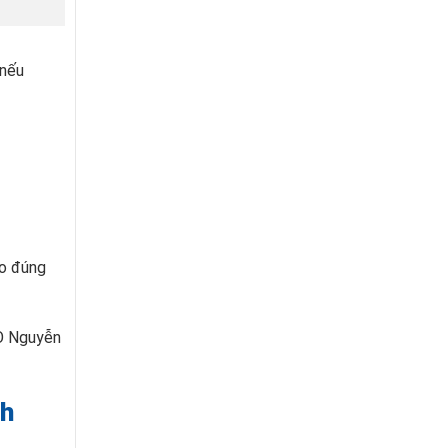
 nếu
eo đúng
EO Nguyễn
ch