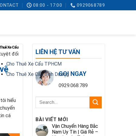
ONTACT
08:00 - 17:00
0929068789
Thuê Xe Cẩu
LIÊN HỆ TƯ VẤN
tuyệt đối
Cho Thuê Xe Cẩu TPHCM
 vệ
GỌI NGAY
Cho Thuê Xe Cẩu Bình Dương
0929.068.789
tôi hiểu
 chuyển
tin cá
BÀI VIẾT MỚI
Vận Chuyển Hàng Bắc
Nam Uy Tín | Giá Rẻ –