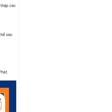
u thập các
hể sau:
Phát.