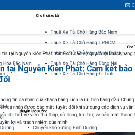
C
Cho thuê xe tải
Thuê Xe Tải Chở Hàng Bắc Nam
Thuê Xe Tải Chở Hàng TPHCM
Cho 
Thuê Xe Tải Chở Hàng Bình Dương
tin tại Nguyễn Kiên Phát: Cam kết bảo vệ quyền lợi khách hàng 
g Hóa Bắc Nam
Thuê Xe Tải Chở Hàng Đồng Nai
in tại Nguyễn Kiên Phát: Cam kết bảo
Nam
Thuê Xe Tải Chở Hàng Đi Tỉnh
đối
thông tin cá nhân của khách hàng luôn là ưu tiên hàng đầu. Chúng 
HCM
in cá nhân được bảo mật tuyệt đối khi sử dụng các dịch vụ vận
Chuyển Kho Xưởng
ấp chi tiết về việc thu thập, sử dụng, lưu trữ, và bảo mật thông 
ội
uyền lợi và trách nhiệm của mình.
h Dương
Chuyển kho xưởng Bình Dương