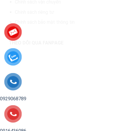
Chính sách vận chuyển
Chính sách riêng tư
Chính sách bảo mật thông tin
THEO DÕI QUA FANPAGE
0929068789
0916436086