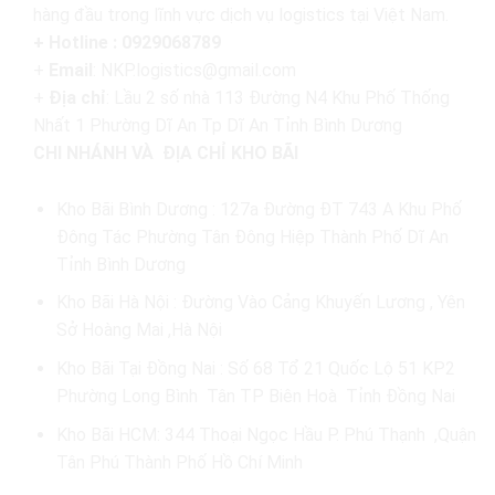
hàng đầu trong lĩnh vực dịch vụ logistics tại Việt Nam.
+ Hotline : 0929068789
+
Email
: NKP.logistics@gmail.com
+
Địa chỉ
: Lầu 2 số nhà 113 Đường N4 Khu Phố Thống
Nhất 1 Phường Dĩ An Tp Dĩ An Tỉnh Bình Dương
CHI NHÁNH VÀ ĐỊA CHỈ KHO BÃI
Kho Bãi Bình Dương : 127a Đường ĐT 743 A Khu Phố
Đông Tác Phường Tân Đông Hiệp Thành Phố Dĩ An
Tỉnh Bình Dương
Kho Bãi Hà Nội : Đường Vào Cảng Khuyến Lương , Yên
Sở Hoàng Mai ,Hà Nội
Kho Bãi Tại Đồng Nai : Số 68 Tổ 21 Quốc Lộ 51 KP2
Phường Long Bình Tân TP Biên Hoà Tỉnh Đồng Nai
Kho Bãi HCM: 344 Thoại Ngọc Hầu P. Phú Thạnh ,Quận
Tân Phú Thành Phố Hồ Chí Minh