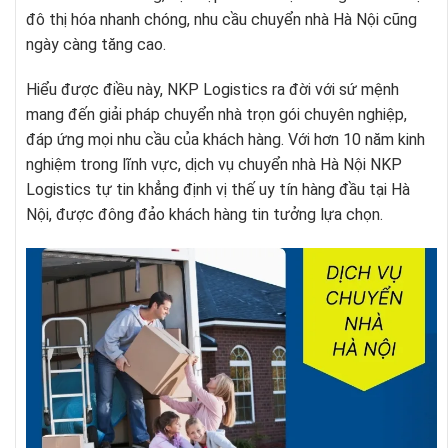
đô thị hóa nhanh chóng, nhu cầu chuyển nhà Hà Nội cũng
ngày càng tăng cao.
Hiểu được điều này, NKP Logistics ra đời với sứ mệnh
mang đến giải pháp chuyển nhà trọn gói chuyên nghiệp,
đáp ứng mọi nhu cầu của khách hàng. Với hơn 10 năm kinh
nghiệm trong lĩnh vực,
dịch vụ chuyển nhà Hà Nội
NKP
Logistics tự tin khẳng định vị thế uy tín hàng đầu tại Hà
Nội, được đông đảo khách hàng tin tưởng lựa chọn.