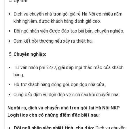
Uy tín:
Dịch vụ chuyển nhà trọn gói giá rẻ Hà Nội
có nhiều năm
kinh nghiệm, được khách hàng đánh giá cao.
Đội ngũ nhân viên được đào tạo bài bản, chuyên nghiệp.
Cam kết bồi thường nếu xảy ra thiệt hại.
Chuyên nghiệp:
Tư vấn miễn phí 24/7, giải đáp mọi thắc mắc của khách
hàng.
Hỗ trợ khách hàng đóng gói, dọn dẹp nhà cửa.
Cung cấp dịch vụ dọn dẹp vệ sinh sau khi chuyển nhà.
Ngoài ra,
dịch vụ chuyển nhà trọn gói tại Hà Nội
NKP
Logistics còn có những điểm đặc biệt sau:
Đội ngũ nhân viên nhiệt tình, chu đáo:
Dịch vụ chuyển