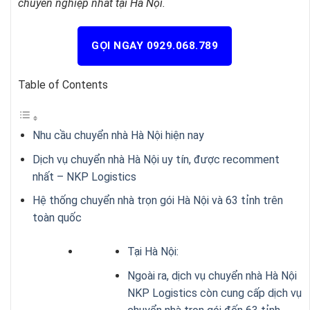
chuyên nghiệp nhất tại Hà Nội.
GỌI NGAY 0929.068.789
Table of Contents
Nhu cầu chuyển nhà Hà Nội hiện nay
Dịch vụ chuyển nhà Hà Nội uy tín, được recomment
nhất – NKP Logistics
Hệ thống chuyển nhà trọn gói Hà Nội và 63 tỉnh trên
toàn quốc
Tại Hà Nội:
Ngoài ra, dịch vụ chuyển nhà Hà Nội
NKP Logistics còn cung cấp dịch vụ