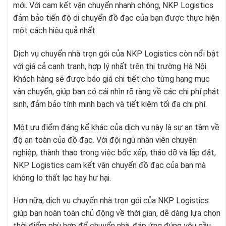
mới. Với cam kết vận chuyển nhanh chóng, NKP Logistics
đảm bảo tiến độ di chuyển đồ đạc của bạn được thực hiện
một cách hiệu quả nhất.
Dịch vụ chuyển nhà trọn gói của NKP Logistics còn nổi bật
với giá cả cạnh tranh, hợp lý nhất trên thị trường Hà Nội.
Khách hàng sẽ được báo giá chi tiết cho từng hạng mục
vận chuyển, giúp bạn có cái nhìn rõ ràng về các chi phí phát
sinh, đảm bảo tính minh bạch và tiết kiệm tối đa chi phí.
Một ưu điểm đáng kể khác của dịch vụ này là sự an tâm về
độ an toàn của đồ đạc. Với đội ngũ nhân viên chuyên
nghiệp, thành thạo trong việc bốc xếp, tháo dỡ và lắp đặt,
NKP Logistics cam kết vận chuyển đồ đạc của bạn mà
không lo thất lạc hay hư hại.
Hơn nữa, dịch vụ chuyển nhà trọn gói của NKP Logistics
giúp bạn hoàn toàn chủ động về thời gian, dễ dàng lựa chọn
thời điểm phù hợp để chuyển nhà, đáp ứng đúng yêu cầu