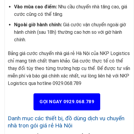
Vào mùa cao điểm:
Nhu cầu chuyển nhà tăng cao, giá
cước cũng có thể tăng.
Ngoài giờ hành chính:
Giá cước vận chuyển ngoài giờ
hành chính (sau 18h) thường cao hơn so với giờ hành
chính.
Bảng giá cước chuyển nhà giá rẻ Hà Nội của NKP Logistics
chỉ mang tính chất tham khảo. Giá cước thực tế có thể
thay đổi tùy theo từng trường hợp cụ thể. Để được tư vấn
miễn phí và báo giá chính xác nhất, vui lòng liên hệ với NKP
Logistics qua hotline 0929.068.789
GỌI NGAY 0929.068.789
Danh mục các thiết bị, đồ dùng dịch vụ chuyển
nhà trọn gói giá rẻ Hà Nội