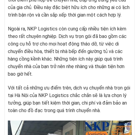
của gia chủ. Điều này đặc biệt hữu ích cho những ai có lịch
trình bận rộn và cần sắp xếp thời gian một cách hợp lý.
Ngoài ra, NKP Logistics còn cung cấp nhiều tiện ích kèm
theo rất chuyên nghiệp. Dịch vụ trọn gói đã bao gồm các
công cụ hỗ trợ cho mọi hoạt động tháo dỡ, từ việc di
chuyển điều hòa, thiết bị nhà bếp đến giường tủ và các
hàng cồng kềnh khác. Những tiện ích này giúp quá trình
chuyển nhà của bạn trở nên nhẹ nhàng và thuận tiện hơn
bao giờ hết.
Với tất cả những ưu điểm trên, dịch vụ chuyển nhà trọn gói
tại Hà Nội của NKP Logistics chắc chắn sẽ là lựa chọn lý
tưởng, giúp bạn tiết kiệm thời gian, chi phí và đảm bảo an
toàn cho đồ đạc trong quá trình chuyển nhà.