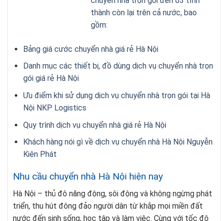
chuyển nhà trọn gói đến 63 tỉnh
thành còn lại trên cả nước, bao
gồm:
Bảng giá cước chuyển nhà giá rẻ Hà Nội
Danh mục các thiết bị, đồ dùng dịch vụ chuyển nhà trọn
gói giá rẻ Hà Nội
Ưu điểm khi sử dụng dịch vụ chuyển nhà trọn gói tại Hà
Nội NKP Logistics
Quy trình dịch vụ chuyển nhà giá rẻ Hà Nội
Khách hàng nói gì về dịch vụ chuyển nhà Hà Nội Nguyễn
Kiên Phát
Nhu cầu chuyển nhà Hà Nội hiện nay
Hà Nội – thủ đô năng động, sôi động và không ngừng phát
triển, thu hút đông đảo người dân từ khắp mọi miền đất
nước đến sinh sống, học tập và làm việc. Cùng với tốc độ