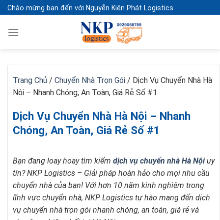
Skip
Chào mừng bạn đến với Nguyễn Kiên Phát Logistics
to
content
Trang Chủ
/
Chuyển Nhà Trọn Gói
/
Dịch Vụ Chuyển Nhà Hà
Nội – Nhanh Chóng, An Toàn, Giá Rẻ Số #1
Dịch Vụ Chuyển Nhà Hà Nội – Nhanh
Chóng, An Toàn, Giá Rẻ Số #1
Bạn đang loay hoay tìm kiếm
dịch vụ chuyển nhà Hà Nội
uy
tín? NKP Logistics – Giải pháp hoàn hảo cho mọi nhu cầu
chuyển nhà của bạn! Với hơn 10 năm kinh nghiệm trong
lĩnh vực chuyển nhà, NKP Logistics tự hào mang đến dịch
vụ chuyển nhà trọn gói nhanh chóng, an toàn, giá rẻ và