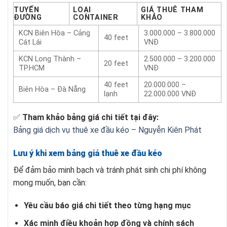
TUYẾN
LOẠI
GIÁ THUÊ THAM
ĐƯỜNG
CONTAINER
KHẢO
KCN Biên Hòa – Cảng
3.000.000 – 3.800.000
40 feet
Cát Lái
VNĐ
KCN Long Thành –
2.500.000 – 3.200.000
20 feet
TP.HCM
VNĐ
40 feet
20.000.000 –
Biên Hòa – Đà Nẵng
lạnh
22.000.000 VNĐ
✅
Tham khảo bảng giá chi tiết tại đây:
Bảng giá dịch vụ thuê xe đầu kéo – Nguyễn Kiên Phát
Lưu ý khi xem bảng giá thuê xe đầu kéo
Để đảm bảo minh bạch và tránh phát sinh chi phí không
mong muốn, bạn cần:
Yêu cầu báo giá chi tiết theo từng hạng mục
Xác minh điều khoản hợp đồng và chính sách