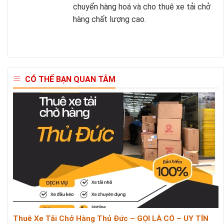
chuyển hàng hoá và cho thuê xe tải chở
hàng chất lượng cao.
CÓ THỂ BẠN QUAN TÂM
Thuê Xe Tải Chở Hàng Thủ Đức – GỌI LÀ CÓ – UY TÍN