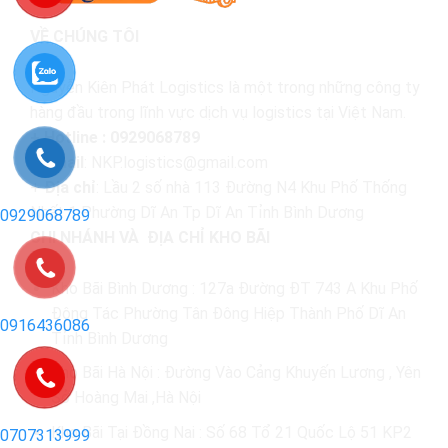
VỀ CHÚNG TÔI
Nguyễn Kiên Phát Logistics là một trong những công ty
hàng đầu trong lĩnh vực dịch vụ logistics tại Việt Nam.
+ Hotline : 0929068789
+
Email
: NKP.logistics@gmail.com
+
Địa chỉ
: Lầu 2 số nhà 113 Đường N4 Khu Phố Thống
Nhất 1 Phường Dĩ An Tp Dĩ An Tỉnh Bình Dương
0929068789
CHI NHÁNH VÀ ĐỊA CHỈ KHO BÃI
Kho Bãi Bình Dương : 127a Đường ĐT 743 A Khu Phố
Đông Tác Phường Tân Đông Hiệp Thành Phố Dĩ An
0916436086
Tỉnh Bình Dương
Kho Bãi Hà Nội : Đường Vào Cảng Khuyến Lương , Yên
Sở Hoàng Mai ,Hà Nội
Kho Bãi Tại Đồng Nai : Số 68 Tổ 21 Quốc Lộ 51 KP2
0707313999