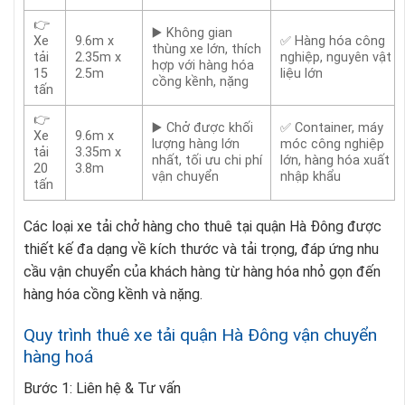
👉
▶️ Không gian
Xe
9.6m x
✅ Hàng hóa công
thùng xe lớn, thích
tải
2.35m x
nghiệp, nguyên vật
hợp với hàng hóa
15
2.5m
liệu lớn
cồng kềnh, nặng
tấn
👉
▶️ Chở được khối
✅ Container, máy
Xe
9.6m x
lượng hàng lớn
móc công nghiệp
tải
3.35m x
nhất, tối ưu chi phí
lớn, hàng hóa xuất
20
3.8m
vận chuyển
nhập khẩu
tấn
Các loại xe tải chở hàng cho thuê tại quận Hà Đông được
thiết kế đa dạng về kích thước và tải trọng, đáp ứng nhu
cầu vận chuyển của khách hàng từ hàng hóa nhỏ gọn đến
hàng hóa cồng kềnh và nặng.
Quy trình thuê xe tải quận Hà Đông vận chuyển
hàng hoá
Bước 1: Liên hệ & Tư vấn