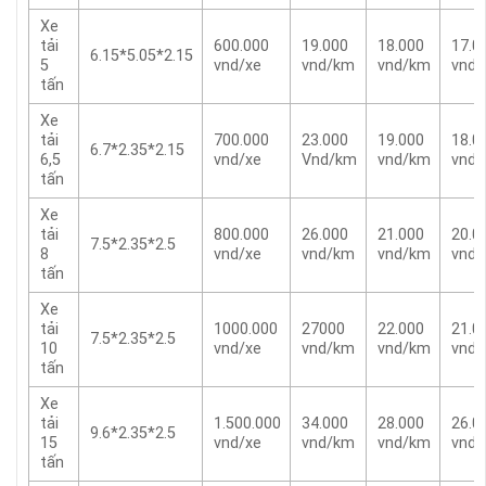
Xe
tải
600.000
19.000
18.000
17.0
6.15*5.05*2.15
5
vnd/xe
vnd/km
vnd/km
vnd
tấn
Xe
tải
700.000
23.000
19.000
18.0
6.7*2.35*2.15
6,5
vnd/xe
Vnd/km
vnd/km
vnd
tấn
Xe
tải
800.000
26.000
21.000
20.0
7.5*2.35*2.5
8
vnd/xe
vnd/km
vnd/km
vnd
tấn
Xe
tải
1000.000
27000
22.000
21.0
7.5*2.35*2.5
10
vnd/xe
vnd/km
vnd/km
vnd
tấn
Xe
tải
1.500.000
34.000
28.000
26.0
9.6*2.35*2.5
15
vnd/xe
vnd/km
vnd/km
vnd
tấn