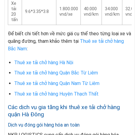
Xe
tải
1.800.000
40.000
34.000
32.0
9.6*3.35*3.8
20
vnd/xe
vnd/km
vnd/km
vnd
tấn
Để biết chi tiết hơn về mức giá cụ thể theo từng loại xe và
quãng đường, tham khảo thêm tại
Thuê xe tải chở hàng
Bắc Nam
:
Thuê xe tải chở hàng Hà Nội
Thuê xe tải chở hàng Quận Bắc Từ Liêm
Thuê xe tải chở hàng Quận Nam Từ Liêm
Thuê xe tải chở hàng Huyện Thạch Thất
Các dịch vụ gia tăng khi thuê xe tải chở hàng
quận Hà Đông
Dịch vụ đóng gói hàng hóa an toàn
NKP LOGISTICS cung cấp dịch vụ đóng gói hàng hóa