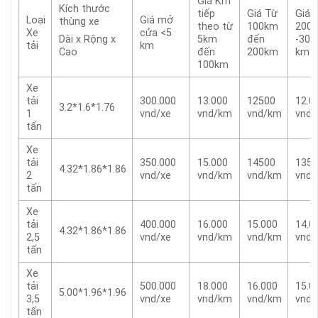
Giá Km
Kích thước
tiếp
Giá Từ
Giá 
Loại
Giá mở
thùng xe
theo từ
100km
200
Xe
cửa <5
5km
đến
-300
Dài x Rộng x
tải
km
đến
200km
km
Cao
100km
Xe
tải
300.000
13.000
12500
12.0
3.2*1.6*1.76
1
vnd/xe
vnd/km
vnd/km
vnd
tấn
Xe
tải
350.000
15.000
14500
1350
4.32*1.86*1.86
2
vnd/xe
vnd/km
vnd/km
vnd
tấn
Xe
tải
400.000
16.000
15.000
14.0
4.32*1.86*1.86
2,5
vnd/xe
vnd/km
vnd/km
vnd
tấn
Xe
tải
500.000
18.000
16.000
15.0
5.00*1.96*1.96
3,5
vnd/xe
vnd/km
vnd/km
vnd
tấn