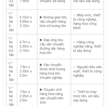
3,5
1.96m
chuyển, đa dụng
vật liệu xây dựng
tấn
👉
✅ Máy móc, thiết
Xe
6.15m x
▶️ Không gian lớn,
bị công nghiệp,
tải
5.05m x
vận chuyển hàng
hàng hóa cồng
5
2.15m
hóa số lượng lớn
kềnh
tấn
👉
▶️ Đáp ứng nhu
Xe
6.7m x
✅ Hàng công
cầu vận chuyển
tải
2.35m x
nghiệp nặng, thiết
đường dài, hàng
6,5
2.15m
bị xây dựng
hóa lớn
tấn
👉
▶️ Vận chuyển
Xe
7.5m x
✅ Nguyên liệu sản
được khối lượng
tải
2.35m x
xuất, thiết bị công
hàng hóa lớn,
8
2.5m
nghiệp
chuyên nghiệp
tấn
👉
▶️ Chuyên chở
Xe
7.5m x
✅ Thiết bị máy
hàng hóa nặng,
tải
2.35m x
móc lớn, vật liệu
vận chuyển liên
10
2.5m
xây dựng
tỉnh
tấn