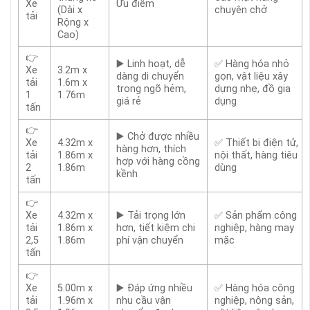
Xe
Ưu điểm
(Dài x
chuyên chở
tải
Rộng x
Cao)
👉
▶️ Linh hoạt, dễ
✅ Hàng hóa nhỏ
Xe
3.2m x
dàng di chuyển
gọn, vật liệu xây
tải
1.6m x
trong ngõ hẻm,
dựng nhẹ, đồ gia
1
1.76m
giá rẻ
dụng
tấn
👉
▶️ Chở được nhiều
Xe
4.32m x
✅ Thiết bị điện tử,
hàng hơn, thích
tải
1.86m x
nội thất, hàng tiêu
hợp với hàng cồng
2
1.86m
dùng
kềnh
tấn
👉
Xe
4.32m x
▶️ Tải trọng lớn
✅ Sản phẩm công
tải
1.86m x
hơn, tiết kiệm chi
nghiệp, hàng may
2,5
1.86m
phí vận chuyển
mặc
tấn
👉
Xe
5.00m x
▶️ Đáp ứng nhiều
✅ Hàng hóa công
tải
1.96m x
nhu cầu vận
nghiệp, nông sản,