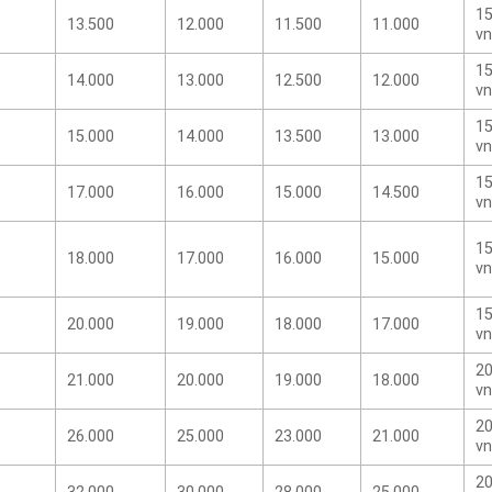
15
13.500
12.000
11.500
11.000
vn
15
14.000
13.000
12.500
12.000
vn
15
15.000
14.000
13.500
13.000
vn
15
17.000
16.000
15.000
14.500
vn
15
18.000
17.000
16.000
15.000
vn
15
20.000
19.000
18.000
17.000
vn
20
21.000
20.000
19.000
18.000
vn
20
26.000
25.000
23.000
21.000
vn
20