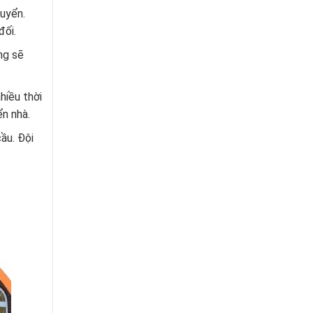
huyển.
đối.
ng sẽ
hiều thời
ển nhà.
ầu. Đội