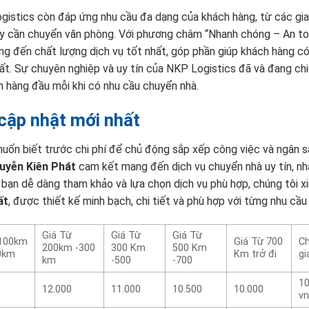
istics còn đáp ứng nhu cầu đa dạng của khách hàng, từ các gia
y cần chuyển văn phòng. Với phương châm “Nhanh chóng – An to
ng đến chất lượng dịch vụ tốt nhất, góp phần giúp khách hàng c
hất. Sự chuyên nghiệp và uy tín của NKP Logistics đã và đang ch
ọn hàng đầu mỗi khi có nhu cầu chuyển nhà.
cập nhật mới nhất
muốn biết trước chi phí để chủ động sắp xếp công việc và ngân s
uyễn Kiên Phát
cam kết mang đến dịch vụ chuyển nhà uy tín, nh
bạn dễ dàng tham khảo và lựa chọn dịch vụ phù hợp, chúng tôi xi
ất
, được thiết kế minh bạch, chi tiết và phù hợp với từng nhu cầu
Giá Từ
Giá Từ
Giá Từ
 100km
Giá Từ 700
Ch
200km -300
300 Km
500 Km
0km
Km trở đi
gi
km
-500
-700
10
12.000
11.000
10.500
10.000
vn