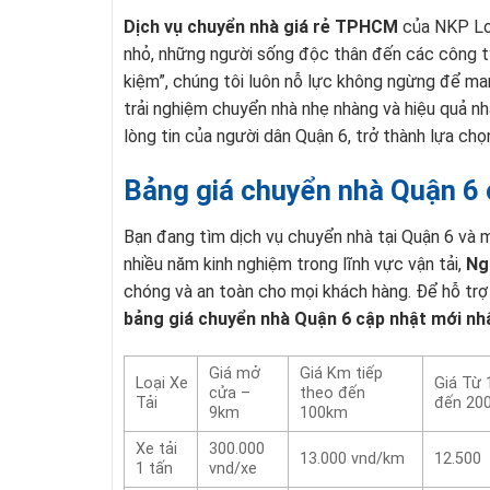
Dịch vụ chuyển nhà giá rẻ TPHCM
của NKP Log
nhỏ, những người sống độc thân đến các công t
kiệm”, chúng tôi luôn nỗ lực không ngừng để ma
trải nghiệm chuyển nhà nhẹ nhàng và hiệu quả n
lòng tin của người dân Quận 6, trở thành lựa ch
Bảng giá chuyển nhà Quận 6 
Bạn đang tìm dịch vụ chuyển nhà tại Quận 6 và 
nhiều năm kinh nghiệm trong lĩnh vực vận tải,
Ng
chóng và an toàn cho mọi khách hàng. Để hỗ trợ 
bảng giá chuyển nhà Quận 6 cập nhật mới nh
Giá mở
Giá Km tiếp
Loại Xe
Giá Từ
cửa –
theo đến
Tải
đến 20
9km
100km
Xe tải
300.000
13.000 vnd/km
12.500
1 tấn
vnd/xe