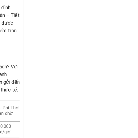
 đình
àn – Tiết
ó được
iếm trọn
ách? Với
anh
n gửi đến
 thực tế.
i Phí Thời
an chờ
0.000
d/giờ