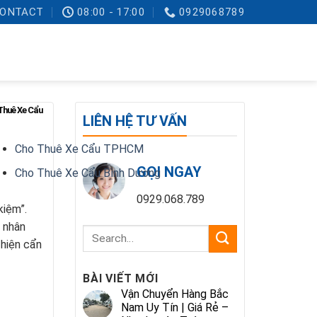
ONTACT
08:00 - 17:00
0929068789
Thuê Xe Cẩu
LIÊN HỆ TƯ VẤN
Cho Thuê Xe Cẩu TPHCM
GỌI NGAY
Cho Thuê Xe Cẩu Bình Dương
0929.068.789
kiệm”.
ũ nhân
 hiện cẩn
BÀI VIẾT MỚI
Vận Chuyển Hàng Bắc
Nam Uy Tín | Giá Rẻ –