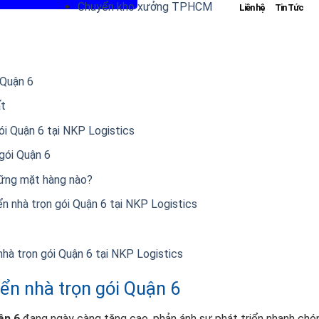
Chuyển kho xưởng TPHCM
Liên hệ
Tin Tức
 Quận 6
ất
ói Quận 6 tại NKP Logistics
gói Quận 6
hững mặt hàng nào?
n nhà trọn gói Quận 6 tại NKP Logistics
nhà trọn gói Quận 6 tại NKP Logistics
ển nhà trọn gói Quận 6
ận 6
đang ngày càng tăng cao, phản ánh sự phát triển nhanh chó