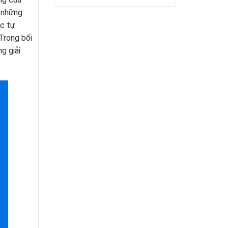
à những
ệc tự
Trong bối
g giải