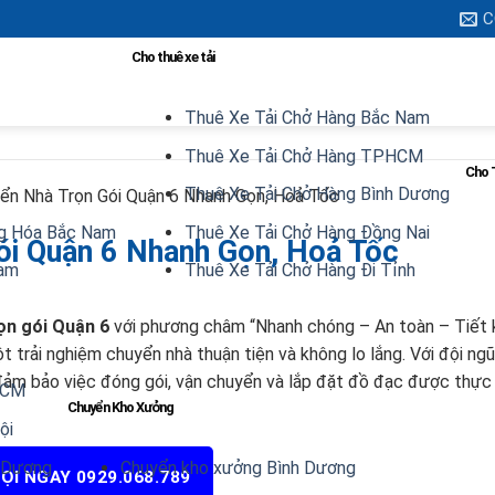
C
Cho thuê xe tải
Thuê Xe Tải Chở Hàng Bắc Nam
Thuê Xe Tải Chở Hàng TPHCM
Cho 
Thuê Xe Tải Chở Hàng Bình Dương
ển Nhà Trọn Gói Quận 6 Nhanh Gọn, Hoả Tốc
g Hóa Bắc Nam
Thuê Xe Tải Chở Hàng Đồng Nai
ói Quận 6 Nhanh Gọn, Hoả Tốc
Nam
Thuê Xe Tải Chở Hàng Đi Tỉnh
ọn gói Quận 6
với phương châm “Nhanh chóng – An toàn – Tiết 
trải nghiệm chuyển nhà thuận tiện và không lo lắng. Với đội ng
i đảm bảo việc đóng gói, vận chuyển và lắp đặt đồ đạc được thực
HCM
Chuyển Kho Xưởng
ội
h Dương
Chuyển kho xưởng Bình Dương
ỌI NGAY 0929.068.789