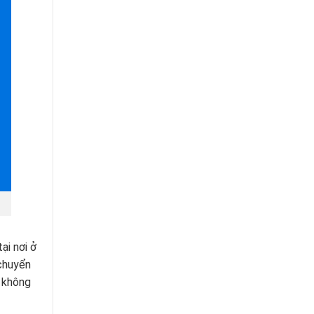
ại nơi ở
 chuyển
i không