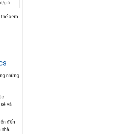
d/giờ
 thể xem
cs
àng những
ệc
 sẻ và
yển đến
 nhà.