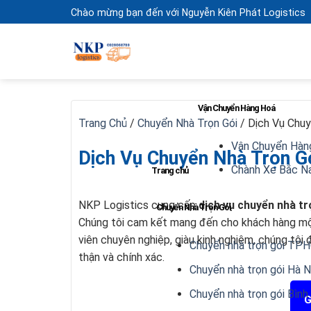
Skip
Chào mừng bạn đến với Nguyễn Kiên Phát Logistics
to
content
Vận Chuyển Hàng Hoá
Trang Chủ
/
Chuyển Nhà Trọn Gói
/
Dịch Vụ Chuy
Vận Chuyển Hàn
Dịch Vụ Chuyển Nhà Trọn G
Chành Xe Bắc 
Trang chủ
NKP Logistics cung cấp
dịch vụ chuyển nhà tr
Chuyển Nhà Trọn Gói
Chúng tôi cam kết mang đến cho khách hàng một 
viên chuyên nghiệp, giàu kinh nghiệm, chúng tô
Chuyển nhà trọn gói TP
thận và chính xác.
Chuyển nhà trọn gói Hà N
Chuyển nhà trọn gói Bìn
G