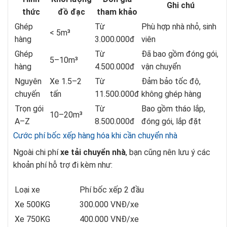
Ghi chú
thức
đồ đạc
tham khảo
Ghép
Từ
Phù hợp nhà nhỏ, sinh
< 5m³
hàng
3.000.000đ
viên
Ghép
Từ
Đã bao gồm đóng gói,
5–10m³
hàng
4.500.000đ
vận chuyển
Nguyên
Xe 1.5–2
Từ
Đảm bảo tốc độ,
chuyến
tấn
11.500.000đ
không ghép hàng
Trọn gói
Từ
Bao gồm tháo lắp,
10–20m³
A–Z
8.500.000đ
đóng gói, lắp đặt
Cước phí bốc xếp hàng hóa khi cần chuyển nhà
Ngoài chi phí
xe tải chuyển nhà
, bạn cũng nên lưu ý các
khoản phí hỗ trợ đi kèm như:
Loại xe
Phí bốc xếp 2 đầu
Xe 500KG
300.000 VNĐ/xe
Xe 750KG
400.000 VNĐ/xe