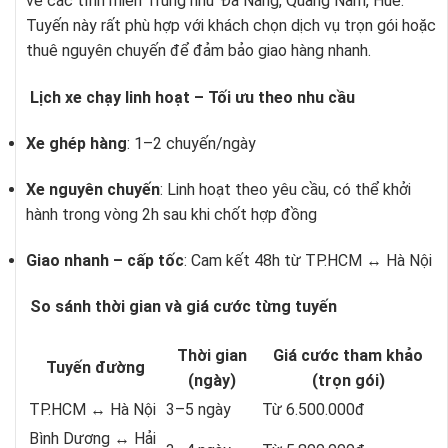
về các tỉnh miền Trung như Đà Nẵng, Quảng Nam, Huế.
Tuyến này rất phù hợp với khách chọn dịch vụ trọn gói hoặc
thuê nguyên chuyến để đảm bảo giao hàng nhanh.
Lịch xe chạy linh hoạt – Tối ưu theo nhu cầu
Xe ghép hàng
: 1–2 chuyến/ngày
Xe nguyên chuyến
: Linh hoạt theo yêu cầu, có thể khởi
hành trong vòng 2h sau khi chốt hợp đồng
Giao nhanh – cấp tốc
: Cam kết 48h từ TP.HCM ↔ Hà Nội
So sánh thời gian và giá cước từng tuyến
Thời gian
Giá cước tham khảo
Tuyến đường
(ngày)
(trọn gói)
TP.HCM ↔ Hà Nội
3–5 ngày
Từ 6.500.000đ
Bình Dương ↔ Hải