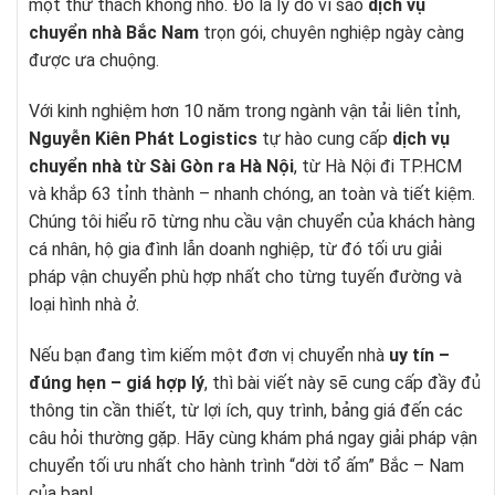
một thử thách không nhỏ. Đó là lý do vì sao
dịch vụ
chuyển nhà Bắc Nam
trọn gói, chuyên nghiệp ngày càng
được ưa chuộng.
Với kinh nghiệm hơn 10 năm trong ngành vận tải liên tỉnh,
Nguyễn Kiên Phát Logistics
tự hào cung cấp
dịch vụ
chuyển nhà từ Sài Gòn ra Hà Nội
, từ Hà Nội đi TP.HCM
và khắp 63 tỉnh thành – nhanh chóng, an toàn và tiết kiệm.
Chúng tôi hiểu rõ từng nhu cầu vận chuyển của khách hàng
cá nhân, hộ gia đình lẫn doanh nghiệp, từ đó tối ưu giải
pháp vận chuyển phù hợp nhất cho từng tuyến đường và
loại hình nhà ở.
Nếu bạn đang tìm kiếm một đơn vị chuyển nhà
uy tín –
đúng hẹn – giá hợp lý
, thì bài viết này sẽ cung cấp đầy đủ
thông tin cần thiết, từ lợi ích, quy trình, bảng giá đến các
câu hỏi thường gặp. Hãy cùng khám phá ngay giải pháp vận
chuyển tối ưu nhất cho hành trình “dời tổ ấm” Bắc – Nam
của bạn!