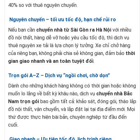
40% so với thuê nguyên chuyến.
Nguyên chuyến – tối ưu tốc độ, hạn chế rủi ro
Nếu bạn cần
chuyển nhà từ Sài Gòn ra Hà Nội
với nhiều
đồ nội thất, hàng dễ vỡ hoặc yêu cầu tốc độ, thì dịch vụ
thuê nguyên xe tải là lựa chọn lý tưởng. Xe chỉ chở hàng
của riêng bạn, không phải chia sẻ không gian, đảm bảo
thời
gian giao nhanh và an toàn tuyệt đối
.
Trọn gói A–Z – Dịch vụ “ngồi chơi, chờ dọn”
Dành cho những khách hàng không có thời gian hoặc không
muốn lo lắng về bất kỳ khâu nào, dịch vụ
chuyển nhà Bắc
Nam trọn gói
bao gồm tất cả: khảo sát, đóng gói, tháo lắp
đồ nội thất, vận chuyển, và lắp đặt lại tại địa điểm mới. Mọi
thứ được thực hiện bài bản, chuyên nghiệp từ đầu đến
cuối.
Giao nhanh – Ưu tiên tốc độ, lịch trình riêng