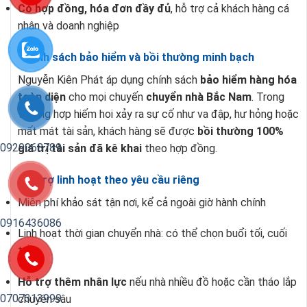
Có hợp đồng, hóa đơn đầy đủ
, hỗ trợ cả khách hàng cá
nhân và doanh nghiệp
Chính sách bảo hiểm và bồi thường minh bạch
Nguyễn Kiên Phát áp dụng chính sách
bảo hiểm hàng hóa
toàn diện
cho mọi chuyến
chuyển nhà Bắc Nam
. Trong
trường hợp hiếm hoi xảy ra sự cố như va đập, hư hỏng hoặc
mất mát tài sản, khách hàng sẽ được
bồi thường 100%
0929068789
giá trị tài sản đã kê khai
theo hợp đồng.
Hỗ trợ linh hoạt theo yêu cầu riêng
Miễn phí khảo sát tận nơi, kể cả ngoài giờ hành chính
0916436086
Linh hoạt thời gian chuyển nhà: có thể chọn buổi tối, cuối
tuần
Hỗ trợ thêm nhân lực
nếu nhà nhiều đồ hoặc cần tháo lắp
0707313999
chuyên sâu