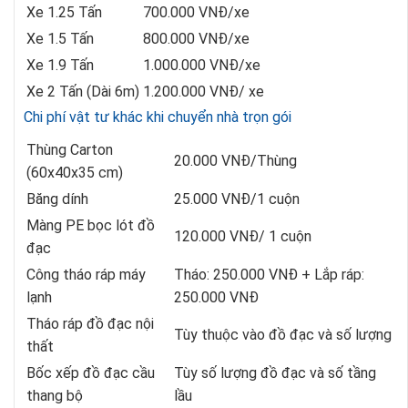
Xe 1.25 Tấn
700.000 VNĐ/xe
Xe 1.5 Tấn
800.000 VNĐ/xe
Xe 1.9 Tấn
1.000.000 VNĐ/xe
Xe 2 Tấn (Dài 6m)
1.200.000 VNĐ/ xe
Chi phí vật tư khác khi chuyển nhà trọn gói
Thùng Carton
20.000 VNĐ/Thùng
(60x40x35 cm)
Băng dính
25.000 VNĐ/1 cuộn
Màng PE bọc lót đồ
120.000 VNĐ/ 1 cuộn
đạc
Công tháo ráp máy
Tháo: 250.000 VNĐ + Lắp ráp:
lạnh
250.000 VNĐ
Tháo ráp đồ đạc nội
Tùy thuộc vào đồ đạc và số lượng
thất
Bốc xếp đồ đạc cầu
Tùy số lượng đồ đạc và số tầng
thang bộ
lầu