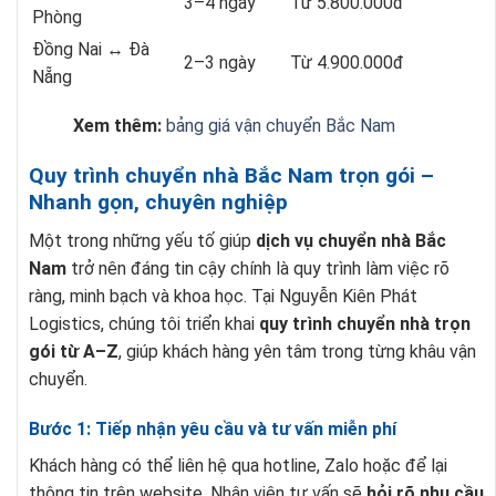
3–4 ngày
Từ 5.800.000đ
Phòng
Đồng Nai ↔ Đà
2–3 ngày
Từ 4.900.000đ
Nẵng
Xem thêm:
bảng giá vận chuyển Bắc Nam
Quy trình chuyển nhà Bắc Nam trọn gói –
Nhanh gọn, chuyên nghiệp
Một trong những yếu tố giúp
dịch vụ chuyển nhà Bắc
Nam
trở nên đáng tin cậy chính là quy trình làm việc rõ
ràng, minh bạch và khoa học. Tại Nguyễn Kiên Phát
Logistics, chúng tôi triển khai
quy trình chuyển nhà trọn
gói từ A–Z
, giúp khách hàng yên tâm trong từng khâu vận
chuyển.
Bước 1: Tiếp nhận yêu cầu và tư vấn miễn phí
Khách hàng có thể liên hệ qua hotline, Zalo hoặc để lại
thông tin trên website. Nhân viên tư vấn sẽ
hỏi rõ nhu cầu