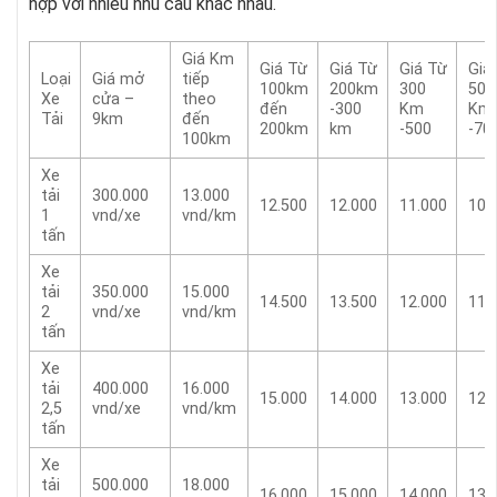
hợp với nhiều nhu cầu khác nhau.
Giá Km
Giá Từ
Giá Từ
Giá Từ
Giá
Loại
Giá mở
tiếp
100km
200km
300
500
Xe
cửa –
theo
đến
-300
Km
Km
Tải
9km
đến
200km
km
-500
-70
100km
Xe
tải
300.000
13.000
12.500
12.000
11.000
10.
1
vnd/xe
vnd/km
tấn
Xe
tải
350.000
15.000
14.500
13.500
12.000
11.
2
vnd/xe
vnd/km
tấn
Xe
tải
400.000
16.000
15.000
14.000
13.000
12.
2,5
vnd/xe
vnd/km
tấn
Xe
tải
500.000
18.000
16.000
15.000
14.000
13.