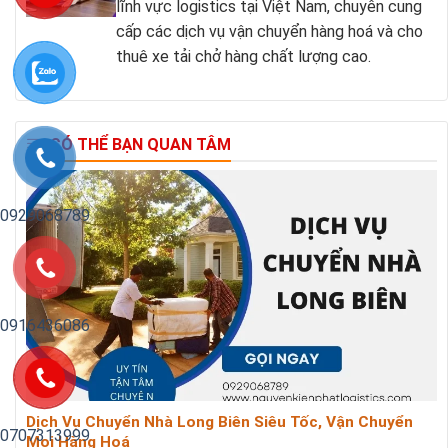
lĩnh vực logistics tại Việt Nam, chuyên cung
cấp các dịch vụ vận chuyển hàng hoá và cho
thuê xe tải chở hàng chất lượng cao.
CÓ THỂ BẠN QUAN TÂM
0929068789
0916436086
Dịch Vụ Chuyển Nhà Long Biên Siêu Tốc, Vận Chuyển
0707313999
Mọi Hàng Hoá