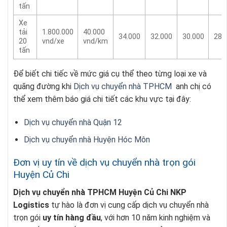
tấn
Xe
tải
1.800.000
40.000
34.000
32.000
30.000
28.
20
vnd/xe
vnd/km
tấn
Để biết chi tiếc về mức giá cụ thể theo từng loại xe và
quãng đường khi
Dịch vụ chuyển nhà TPHCM
anh chị có
thể xem thêm báo giá chi tiết các khu vực tại đây:
Dịch vụ chuyển nhà Quận 12
Dịch vụ chuyển nhà Huyện Hóc Môn
Đơn vị uy tín về dịch vụ chuyển nhà trọn gói
Huyện Củ Chi
Dịch vụ chuyển nhà TPHCM Huyện Củ Chi
NKP
Logistics
tự hào là đơn vị cung cấp dịch vụ chuyển nhà
trọn gói
uy tín hàng đầu
, với hơn 10 năm kinh nghiệm và