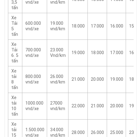
3,5
vnd/xe
vnd/km
tấn
Xe
Tải
600.000
19.000
18.000
17.000
16.000
15.
5
vnd/xe
vnd/km
tấn
Xe
Tải
700.000
23.000
19.000
18.000
17.000
16.
6. 5
vnd/xe
Vnd/km
tấn
Xe
tải
800.000
26.000
21.000
20.000
19.000
18.
8
vnd/xe
vnd/km
tấn
Xe
tải
1000.000
27000
22.000
21.000
20.000
19.
10
vnd/xe
vnd/km
tấn
Xe
tải
1.500.000
34.000
28.000
26.000
25.000
23.
15
vnd/xe
vnd/km