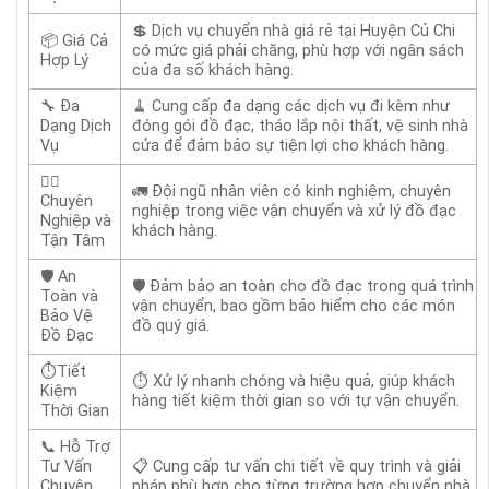
💲 Dịch vụ chuyển nhà giá rẻ tại Huyện Củ Chi
📦 Giá Cả
có mức giá phải chăng, phù hợp với ngân sách
Hợp Lý
của đa số khách hàng.
🔧 Đa
🧹 Cung cấp đa dạng các dịch vụ đi kèm như
Dạng Dịch
đóng gói đồ đạc, tháo lắp nội thất, vệ sinh nhà
Vụ
cửa để đảm bảo sự tiện lợi cho khách hàng.
👷‍♂️
🚛 Đội ngũ nhân viên có kinh nghiệm, chuyên
Chuyên
nghiệp trong việc vận chuyển và xử lý đồ đạc
Nghiệp và
khách hàng.
Tận Tâm
🛡️ An
🛡️ Đảm bảo an toàn cho đồ đạc trong quá trình
Toàn và
vận chuyển, bao gồm bảo hiểm cho các món
Bảo Vệ
đồ quý giá.
Đồ Đạc
⏱️Tiết
⏱️ Xử lý nhanh chóng và hiệu quả, giúp khách
Kiệm
hàng tiết kiệm thời gian so với tự vận chuyển.
Thời Gian
📞 Hỗ Trợ
Tư Vấn
📋 Cung cấp tư vấn chi tiết về quy trình và giải
Chuyên
pháp phù hợp cho từng trường hợp chuyển nhà.