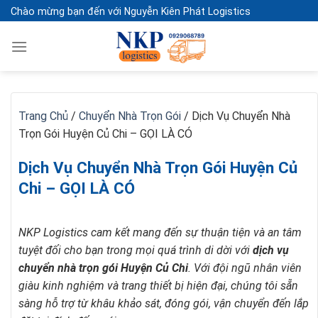
Skip
Chào mừng bạn đến với Nguyễn Kiên Phát Logistics
to
content
Trang Chủ
/
Chuyển Nhà Trọn Gói
/
Dịch Vụ Chuyển Nhà
Trọn Gói Huyện Củ Chi – GỌI LÀ CÓ
Dịch Vụ Chuyển Nhà Trọn Gói Huyện Củ
Chi – GỌI LÀ CÓ
NKP Logistics cam kết mang đến sự thuận tiện và an tâm
tuyệt đối cho bạn trong mọi quá trình di dời với
dịch vụ
chuyển nhà trọn gói Huyện Củ Chi
. Với đội ngũ nhân viên
giàu kinh nghiệm và trang thiết bị hiện đại, chúng tôi sẵn
sàng hỗ trợ từ khâu khảo sát, đóng gói, vận chuyển đến lắp