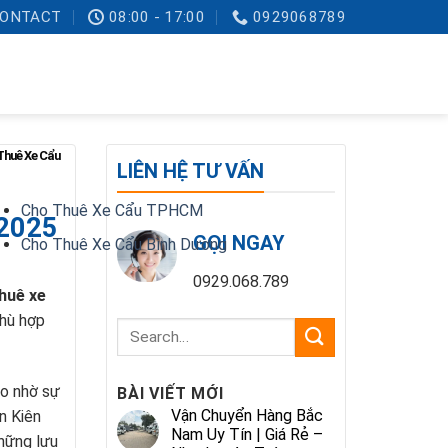
ONTACT
08:00 - 17:00
0929068789
Thuê Xe Cẩu
LIÊN HỆ TƯ VẤN
Cho Thuê Xe Cẩu TPHCM
 2025
GỌI NGAY
Cho Thuê Xe Cẩu Bình Dương
0929.068.789
huê xe
phù hợp
o nhờ sự
BÀI VIẾT MỚI
Vận Chuyển Hàng Bắc
n Kiên
Nam Uy Tín | Giá Rẻ –
những lưu