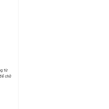
ng từ
 để chở