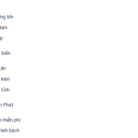
ợng lớn
 Nam
ệp
ổ biến
tấn
 kiện
 tỉnh
ên Phát
n miễn phí
minh bạch