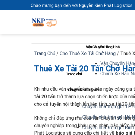
Skip
Chào mừng bạn đến với Nguyễn Kiên Phát Logistics
to
content
Vận Chuyển Hàng Hoá
Trang Chủ
/
Cho Thuê Xe Tải Chở Hàng
/
Thuê X
Vận Chuyển Hàn
Thuê Xe Tải 20 Tấn Chở Hàn
Chành Xe Bắc 
Trang chủ
Khi nhu cầu vận chuyển hàng hóa ngày càng gia 
Chuyển Nhà Trọn Gói
tải 20 tấn
trở thành lựa chọn chiến lược của nhiề
cho cả tuyến nội thành lẫn liên tỉnh, xe tải 20 tấ
Chuyển nhà trọn gói TP
Chuyển nhà trọn gói Hà N
Không chỉ đáp ứng nhu cầu vận chuyển số lượng 
chuyên nghiệp trong khâu giao nhận, bảo hiểm hà
Chuyển nhà trọn gói Bìn
Phát Logistics sẽ cung cấp chi tiết về
báo giá 