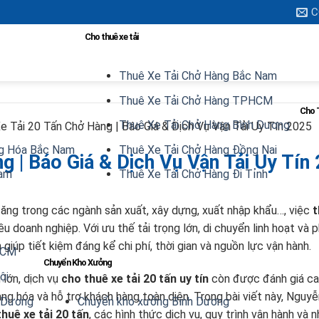
C
Cho thuê xe tải
Thuê Xe Tải Chở Hàng Bắc Nam
Thuê Xe Tải Chở Hàng TPHCM
Cho 
Thuê Xe Tải Chở Hàng Bình Dương
e Tải 20 Tấn Chở Hàng | Báo Giá & Dịch Vụ Vận Tải Uy Tín 2025
g Hóa Bắc Nam
Thuê Xe Tải Chở Hàng Đồng Nai
g | Báo Giá & Dịch Vụ Vận Tải Uy Tín
Nam
Thuê Xe Tải Chở Hàng Đi Tỉnh
tăng trong các ngành sản xuất, xây dựng, xuất nhập khẩu…, việc
t
u doanh nghiệp. Với ưu thế tải trọng lớn, di chuyển linh hoạt và 
n giúp tiết kiệm đáng kể chi phí, thời gian và nguồn lực vận hành.
HCM
Chuyển Kho Xưởng
ội
lớn, dịch vụ
cho thuê xe tải 20 tấn uy tín
còn được đánh giá ca
ng hóa và hỗ trợ khách hàng toàn diện. Trong bài viết này, Nguyễ
h Dương
Chuyển kho xưởng Bình Dương
thuê xe tải 20 tấn
, các hình thức dịch vụ, quy trình vận hành và 