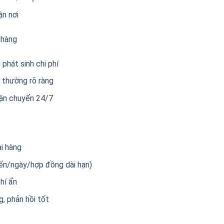
ận nơi
 hàng
phát sinh chi phí
 thường rõ ràng
 vận chuyển 24/7
ại hàng
ến/ngày/hợp đồng dài hạn)
hí ẩn
g, phản hồi tốt