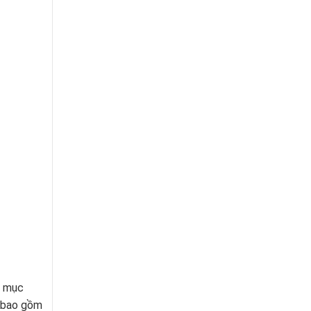
m mục
, bao gồm