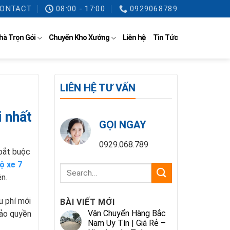
ONTACT
08:00 - 17:00
0929068789
hà Trọn Gói
Chuyển Kho Xưởng
Liên hệ
Tin Tức
LIÊN HỆ TƯ VẤN
 nhất
GỌI NGAY
0929.068.789
 bắt buộc
ộ xe 7
ện.
ểu phí mới
BÀI VIẾT MỚI
Vận Chuyển Hàng Bắc
bảo quyền
Nam Uy Tín | Giá Rẻ –