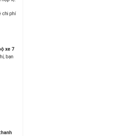
 chi phí
ộ xe 7
hí, bạn
 thanh