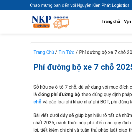
Skip
Chào mừng bạn đến với Nguyễn Kiên Phát Logistics
to
content
Trang chủ
Vận
Trang Chủ
/
Tin Tức
/
Phí đường bộ xe 7 chỗ 20
Phí đường bộ xe 7 chỗ 2025
Sở hữu xe ô tô 7 chỗ, dù sử dụng với mục đích c
là
đóng phí đường bộ
theo đúng quy định pháp 
chỗ
và các loại phí khác như phí BOT, phí đăng 
Bài viết dưới đây sẽ giúp bạn hiểu rõ tất cả nhữ
nhất 2025, cách thức nộp phí, đến các quy định
lợi, tiết kiệm chi phí và tuân thủ pháp luật giao t