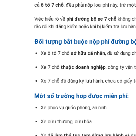
cả
ô tô 7 chỗ
, đều phải nộp loại phí này, trừ m
Việc hiểu rõ về
phí đường bộ xe 7 chỗ
không ch
rắc rối khi đăng kiểm hoặc khi bị kiểm tra lưu hà
Đối tượng bắt buộc nộp phí đường b
Xe ô tô 7 chỗ
sở hữu cá nhân
, dù sử dụng ch
Xe 7 chỗ
thuộc doanh nghiệp
, công ty vận t
Xe 7 chỗ đã đăng ký lưu hành, chưa có giấy
Một số trường hợp được miễn phí:
Xe phục vụ quốc phòng, an ninh.
Xe cứu thương, cứu hỏa.
Xe đã
làm thủ tục tạm dừng lưu hành
và đư