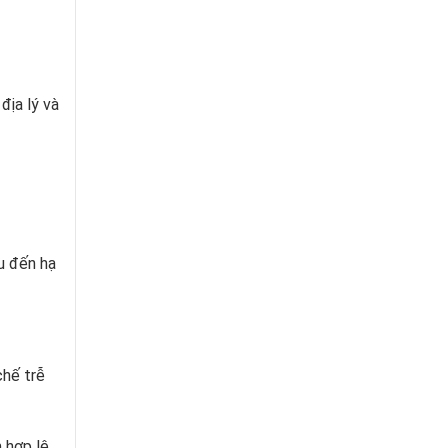
địa lý và
u đến hạ
chế trễ
 hợp lệ.