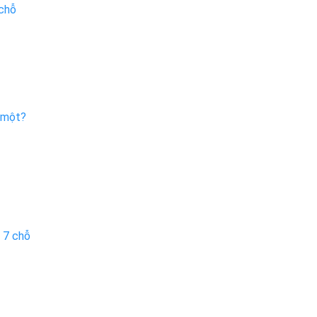
 chỗ
à một?
 7 chỗ