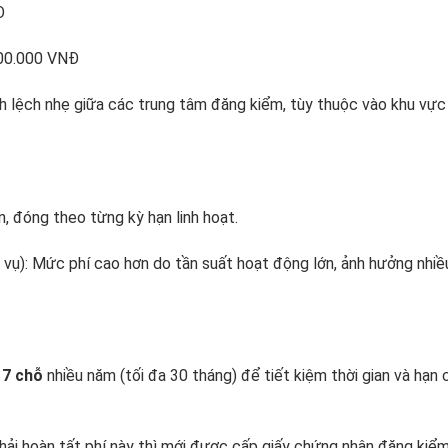
Đ
500.000 VNĐ
 lệch nhẹ giữa các trung tâm đăng kiểm, tùy thuộc vào khu vực 
n, đóng theo từng kỳ hạn linh hoạt.
ch vụ): Mức phí cao hơn do tần suất hoạt động lớn, ảnh hưởng nhiề
 7 chỗ
nhiều năm (tối đa 30 tháng) để tiết kiệm thời gian và hạn 
ải hoàn tất phí này thì mới được cấp giấy chứng nhận đăng kiểm