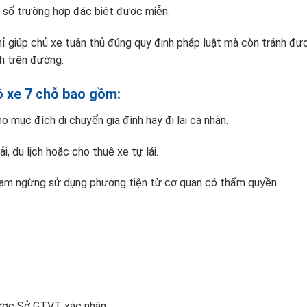
ột số trường hợp đặc biệt được miễn.
ỉ giúp chủ xe tuân thủ đúng quy định pháp luật mà còn tránh đ
nh trên đường.
ộ xe 7 chỗ bao gồm:
o mục đích di chuyển gia đình hay đi lại cá nhân.
ải, du lịch hoặc cho thuê xe tự lái.
 tạm ngừng sử dụng phương tiện từ cơ quan có thẩm quyền.
ợc Sở GTVT xác nhận.