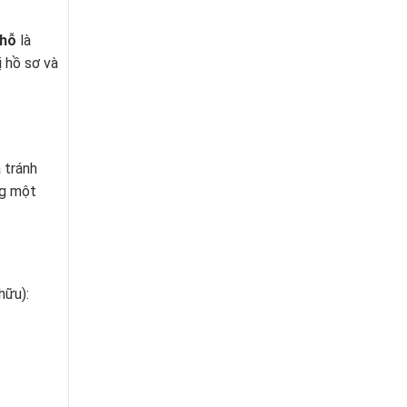
chỗ
là
 hồ sơ và
 tránh
ng một
hữu):