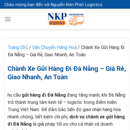
Skip
Chào mừng bạn đến với Nguyễn Kiên Phát Logistics
to
content
Trang Chủ
/
Vận Chuyển Hàng Hoá
/
Chành Xe Gửi Hàng Đi
Đà Nẵng – Giá Rẻ, Giao Nhanh, An Toàn
Chành Xe Gửi Hàng Đi Đà Nẵng – Giá Rẻ,
Giao Nhanh, An Toàn
hu cầu
gửi hàng đi Đà Nẵng
đang tăng mạnh, khi Đà Nẵng
trở thành trung tâm kinh tế – logistic trọng điểm miền
Trung Việt Nam. Để đảm bảo tiến độ giao nhận hàng hóa
nhanh chóng, tiết kiệm chi phí,
dịch vụ chành xe gửi hàng
đi Đà Nẵng
là giải pháp tối ưu cho cá nhân và doanh