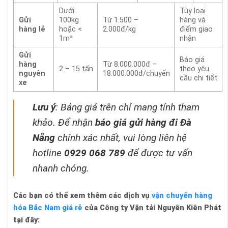
Dưới
Tùy loại
Gửi
100kg
Từ 1.500 –
hàng và
hàng lẻ
hoặc <
2.000đ/kg
điểm giao
1m³
nhận
Gửi
Báo giá
hàng
Từ 8.000.000đ –
2 – 15 tấn
theo yêu
nguyên
18.000.000đ/chuyến
cầu chi tiết
xe
Lưu ý
: Bảng giá trên chỉ mang tính tham
khảo. Để nhận
báo giá gửi hàng đi Đà
Nẵng
chính xác nhất, vui lòng liên hệ
hotline
0929 068 789
để được tư vấn
nhanh chóng.
Các bạn có thể xem thêm các dịch vụ
vận chuyển hàng
hóa Bắc Nam giá rẻ
của Công ty Vận tải Nguyên Kiên Phát
tại đây: