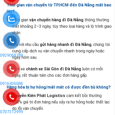
Thời gian vận chuyển từ TP.HCM đến Đà Nẵng mất bao
lâu?
Thời gian
vận chuyển hàng đi Đà Nẵng
thông thường
mất khoảng 2–3 ngày, tùy theo loại hàng và lộ trình giao
nhận.
Đối với nhu cầu
gửi hàng nhanh đi Đà Nẵng
, chúng tôi
cung cấp dịch vụ vận chuyển nhanh trong ngày hoặc
0929068789
ngày hôm sau.
Lịch xe
chành xe Sài Gòn đi Đà Nẵng
luôn có mỗi
ngày, rất thuận tiện cho các đơn hàng gấp.
0916436086
Hàng hóa bị hư hỏng/mất mát có được đền bù không?
Nguyễn Kiên Phát Logistics
cam kết bồi thường
100% giá trị đơn hàng nếu xảy ra hư hỏng hoặc thất lạc
do lỗi vận chuyển.
0707313999