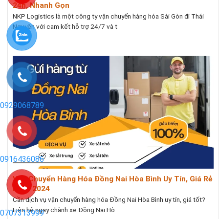
24h, Nhanh Gọn
NKP Logistics là một công ty vận chuyển hàng hóa Sài Gòn đi Thái
Nguyên với cam kết hỗ trợ 24/7 và t
0929068789
0916436086
Vận Chuyển Hàng Hóa Đồng Nai Hòa Bình Uy Tín, Giá Rẻ
Nhất 2024
Cần dịch vụ vận chuyển hàng hóa Đồng Nai Hòa Bình uy tín, giá tốt?
Liên hệ ngay chành xe Đồng Nai Hò
0707313999