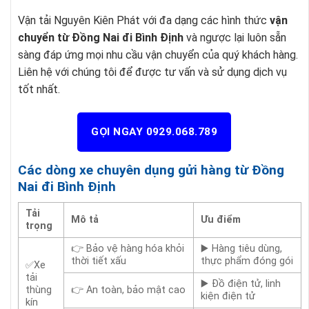
Vận tải Nguyên Kiên Phát với đa dạng các hình thức
vận
chuyển từ Đồng Nai đi Bình Định
và ngược lại luôn sẵn
sàng đáp ứng mọi nhu cầu vận chuyển của quý khách hàng.
Liên hệ với chúng tôi để được tư vấn và sử dụng dịch vụ
tốt nhất.
GỌI NGAY 0929.068.789
Các dòng xe chuyên dụng gửi hàng từ Đồng
Nai đi Bình Định
Tải
Mô tả
Ưu điểm
trọng
👉 Bảo vệ hàng hóa khỏi
▶️ Hàng tiêu dùng,
thời tiết xấu
thực phẩm đóng gói
✅Xe
tải
▶️ Đồ điện tử, linh
thùng
👉 An toàn, bảo mật cao
kiện điện tử
kín