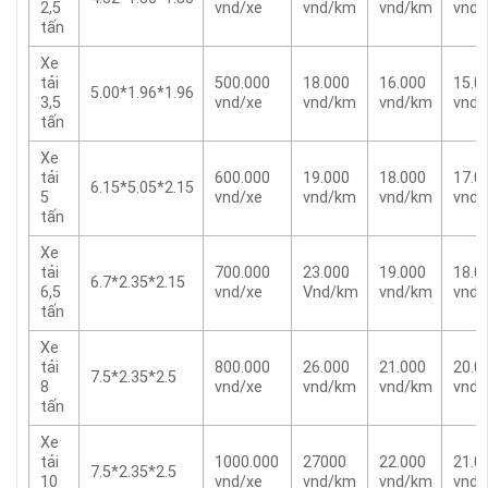
2,5
vnd/xe
vnd/km
vnd/km
vnd
tấn
Xe
tải
500.000
18.000
16.000
15.0
5.00*1.96*1.96
3,5
vnd/xe
vnd/km
vnd/km
vnd
tấn
Xe
tải
600.000
19.000
18.000
17.0
6.15*5.05*2.15
5
vnd/xe
vnd/km
vnd/km
vnd
tấn
Xe
tải
700.000
23.000
19.000
18.0
6.7*2.35*2.15
6,5
vnd/xe
Vnd/km
vnd/km
vnd
tấn
Xe
tải
800.000
26.000
21.000
20.0
7.5*2.35*2.5
8
vnd/xe
vnd/km
vnd/km
vnd
tấn
Xe
tải
1000.000
27000
22.000
21.0
7.5*2.35*2.5
10
vnd/xe
vnd/km
vnd/km
vnd