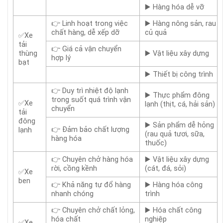
▶️ Hàng hóa dễ vỡ
👉 Linh hoạt trong việc
▶️ Hàng nông sản, rau
chất hàng, dễ xếp dỡ
củ quả
✅Xe
tải
👉 Giá cả vận chuyển
thùng
▶️ Vật liệu xây dựng
hợp lý
bạt
▶️ Thiết bị công trình
👉 Duy trì nhiệt độ lạnh
▶️ Thực phẩm đông
trong suốt quá trình vận
✅Xe
lạnh (thịt, cá, hải sản)
chuyển
tải
đông
▶️ Sản phẩm dễ hỏng
👉 Đảm bảo chất lượng
lạnh
(rau quả tươi, sữa,
hàng hóa
thuốc)
👉 Chuyên chở hàng hóa
▶️ Vật liệu xây dựng
rời, cồng kềnh
(cát, đá, sỏi)
✅Xe
ben
👉 Khả năng tự đổ hàng
▶️ Hàng hóa công
nhanh chóng
trình
👉 Chuyên chở chất lỏng,
▶️ Hóa chất công
hóa chất
nghiệp
✅Xe