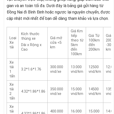
gian và an toàn tối đa. Dưới đây là bảng giá gửi hàng từ
Đồng Nai đi Bình Định hoặc ngược lại nguyên chuyến, được
cập nhật mới nhất để bạn dễ dàng tham khảo và lựa chọn.
Giá Km
Kích thước
tiếp
Giá Từ
Giá 
Loại
Giá mở
thùng xe
theo từ
100km
200
Xe
cửa <5
5km
đến
-300
Dài x Rộng x
tải
km
đến
200km
km
Cao
100km
Xe
tải
300.000
13.000
12500
12.0
3.2*1.6*1.76
1
vnd/xe
vnd/km
vnd/km
vnd
tấn
Xe
tải
350.000
15.000
14500
1350
4.32*1.86*1.86
2
vnd/xe
vnd/km
vnd/km
vnd
tấn
Xe
tải
400.000
16.000
15.000
14.0
4.32*1.86*1.86