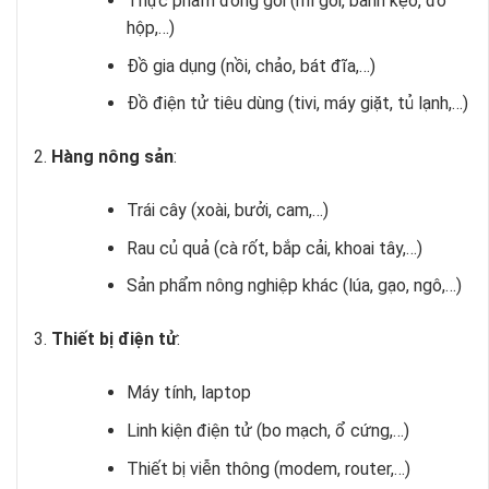
Thực phẩm đóng gói (mì gói, bánh kẹo, đồ
hộp,…)
Đồ gia dụng (nồi, chảo, bát đĩa,…)
Đồ điện tử tiêu dùng (tivi, máy giặt, tủ lạnh,…)
Hàng nông sản
:
Trái cây (xoài, bưởi, cam,…)
Rau củ quả (cà rốt, bắp cải, khoai tây,…)
Sản phẩm nông nghiệp khác (lúa, gạo, ngô,…)
Thiết bị điện tử
:
Máy tính, laptop
Linh kiện điện tử (bo mạch, ổ cứng,…)
Thiết bị viễn thông (modem, router,…)