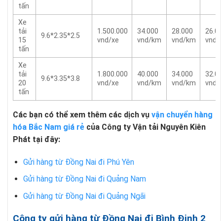
tấn
Xe
tải
1.500.000
34.000
28.000
26.0
9.6*2.35*2.5
15
vnd/xe
vnd/km
vnd/km
vnd
tấn
Xe
tải
1.800.000
40.000
34.000
32.0
9.6*3.35*3.8
20
vnd/xe
vnd/km
vnd/km
vnd
tấn
Các bạn có thể xem thêm các dịch vụ
vận chuyển hàng
hóa Bắc Nam giá rẻ
của Công ty Vận tải Nguyên Kiên
Phát tại đây:
Gửi hàng từ Đồng Nai đi Phú Yên
Gửi hàng từ Đồng Nai đi Quảng Nam
Gửi hàng từ Đồng Nai đi Quảng Ngãi
Công ty gửi hàng từ Đồng Nai đi Bình Định 2