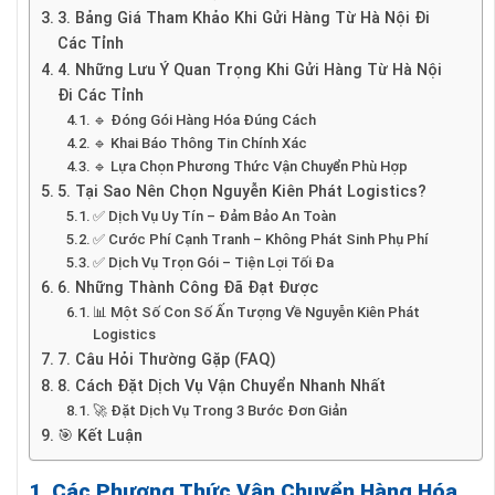
3. Bảng Giá Tham Khảo Khi Gửi Hàng Từ Hà Nội Đi
Các Tỉnh
4. Những Lưu Ý Quan Trọng Khi Gửi Hàng Từ Hà Nội
Đi Các Tỉnh
🔹 Đóng Gói Hàng Hóa Đúng Cách
🔹 Khai Báo Thông Tin Chính Xác
🔹 Lựa Chọn Phương Thức Vận Chuyển Phù Hợp
5. Tại Sao Nên Chọn Nguyễn Kiên Phát Logistics?
✅ Dịch Vụ Uy Tín – Đảm Bảo An Toàn
✅ Cước Phí Cạnh Tranh – Không Phát Sinh Phụ Phí
✅ Dịch Vụ Trọn Gói – Tiện Lợi Tối Đa
6. Những Thành Công Đã Đạt Được
📊 Một Số Con Số Ấn Tượng Về Nguyễn Kiên Phát
Logistics
7. Câu Hỏi Thường Gặp (FAQ)
8. Cách Đặt Dịch Vụ Vận Chuyển Nhanh Nhất
🚀 Đặt Dịch Vụ Trong 3 Bước Đơn Giản
🎯 Kết Luận
1. Các Phương Thức Vận Chuyển Hàng Hóa