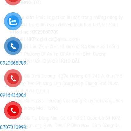
VỀ CHÚNG TÔI
Nguyễn Kiên Phát Logistics là một trong những công ty
hàng đầu trong lĩnh vực dịch vụ logistics tại Việt Nam.
+ Hotline : 0929068789
+
Email
: NKP.logistics@gmail.com
+
Địa chỉ
: Lầu 2 số nhà 113 Đường N4 Khu Phố Thống
Nhất 1 Phường Dĩ An Tp Dĩ An Tỉnh Bình Dương
CHI NHÁNH VÀ ĐỊA CHỈ KHO BÃI
0929068789
Kho Bãi Bình Dương : 127a Đường ĐT 743 A Khu Phố
Đông Tác Phường Tân Đông Hiệp Thành Phố Dĩ An
Tỉnh Bình Dương
0916436086
Kho Bãi Hà Nội : Đường Vào Cảng Khuyến Lương , Yên
Sở Hoàng Mai ,Hà Nội
Kho Bãi Tại Đồng Nai : Số 68 Tổ 21 Quốc Lộ 51 KP2
Phường Long Bình Tân TP Biên Hoà Tỉnh Đồng Nai
0707313999