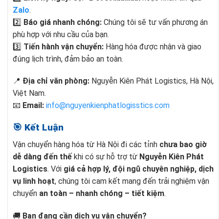
Zalo
.
2️⃣
Báo giá nhanh chóng:
Chúng tôi sẽ tư vấn phương án
phù hợp với nhu cầu của bạn.
3️⃣
Tiến hành vận chuyển:
Hàng hóa được nhận và giao
đúng lịch trình, đảm bảo an toàn.
📍
Địa chỉ văn phòng:
Nguyễn Kiên Phát Logistics, Hà Nội,
Việt Nam.
📧
Email:
info@nguyenkienphatlogisstics.com
🎯 Kết Luận
Vận chuyển hàng hóa từ Hà Nội đi các tỉnh
chưa bao giờ
dễ dàng đến thế
khi có sự hỗ trợ từ
Nguyễn Kiên Phát
Logistics
. Với
giá cả hợp lý, đội ngũ chuyên nghiệp, dịch
vụ linh hoạt
, chúng tôi cam kết mang đến trải nghiệm vận
chuyển
an toàn – nhanh chóng – tiết kiệm
.
🚚
Bạn đang cần dịch vụ vận chuyển?