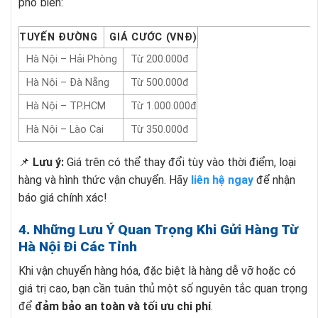
phổ biến:
TUYẾN ĐƯỜNG
GIÁ CƯỚC (VNĐ)
Hà Nội – Hải Phòng
Từ 200.000đ
Hà Nội – Đà Nẵng
Từ 500.000đ
Hà Nội – TP.HCM
Từ 1.000.000đ
Hà Nội – Lào Cai
Từ 350.000đ
📌
Lưu ý:
Giá trên có thể thay đổi tùy vào thời điểm, loại
hàng và hình thức vận chuyển. Hãy
liên hệ ngay
để nhận
báo giá chính xác!
4. Những Lưu Ý Quan Trọng Khi Gửi Hàng Từ
Hà Nội Đi Các Tỉnh
Khi vận chuyển hàng hóa, đặc biệt là hàng dễ vỡ hoặc có
giá trị cao, bạn cần tuân thủ một số nguyên tắc quan trọng
để
đảm bảo an toàn và tối ưu chi phí
.