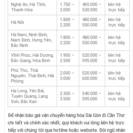
Nghệ An, Hà Tĩnh,
1.750 –
465.000 –
liên hệ
Thanh Hóa
2.000
520.000
trực tiếp
1.800 –
480.000 –
liên hệ
Hà Nội
2.200
550.000
trực tiếp
Hà Nam, Ninh Bình,
1.800 –
480.000 –
liên hệ
Nam Định, Hưng Yên,
2.200
550.000
trực tiếp
Bắc Ninh
Vĩnh Phúc, Hải Dương,
1.900 –
520.000 –
liên hệ
Bắc Giang, Hòa Bình
2.500
595.000
trực tiếp
Phú Thọ, Thái
2.000 –
520.000 –
liên hệ
Nguyên, Thái Bình, Hải
3.000
600.000
trực tiếp
Phòng
Hạ Long, Yên Bái,
2.300 –
540.000 –
liên hệ
Tuyên Quang, Lạng
3.500
595.000
trực tiếp
Sơn, Bắc Kạn
Để nhận báo giá vận chuyển hàng hóa Sài Gòn đi Cần Thơ
chi tiết và chính xác nhất, quý khách vui lòng liên hệ trực
tiếp với chúng tôi qua hotline hoặc website. Đội ngũ nhân