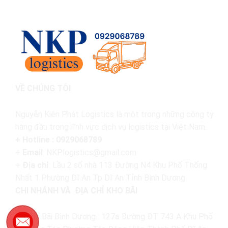
VỀ CHÚNG TÔI
Nguyễn Kiên Phát Logistics là một trong những công ty
hàng đầu trong lĩnh vực dịch vụ logistics tại Việt Nam.
+ Hotline : 0929068789
+
Email
: NKP.logistics@gmail.com
+
Địa chỉ
: Lầu 2 số nhà 113 Đường N4 Khu Phố Thống
Nhất 1 Phường Dĩ An Tp Dĩ An Tỉnh Bình Dương
CHI NHÁNH VÀ ĐỊA CHỈ KHO BÃI
Kho Bãi Bình Dương : 127a Đường ĐT 743 A Khu Phố