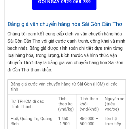
GỌI NGAY 0929.068.789
Bảng giá vận chuyển hàng hóa Sài Gòn Cần Thơ
Chúng tôi cam kết cung cấp dịch vụ vận chuyển hàng hóa
Sài Gòn Cần Thơ với giá cước cạnh tranh, công khai và minh
bạch nhất. Bảng giá được tính toán chi tiết dựa trên từng
loại hàng hóa, trọng lượng, kích thước và hình thức vận
chuyển. Dưới đây là bảng giá vận chuyển hàng hóa Sài Gòn
đi Cần Thơ tham khảo:
Bảng giá cước vận chuyển hàng từ Sài Gòn (HCM) đi các
tỉnh
Tính
Tính theo
Nguyên xe
Từ TPHCM đi các
theo kg
khối
(triệu
Tỉnh Thành
(vnd/kg)
(vnd/khối)
vnd/xe)
Huế, Quảng Trị, Quảng
1.450
450.000 –
liên hệ
Bình
-1.900
500.000
trực tiếp