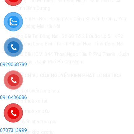
Đông Tác Phường Tân Đông Hiệp Thành Phố Dĩ An
Tỉnh Bình Dương
Kho Bãi Hà Nội : Đường Vào Cảng Khuyến Lương , Yên
Sở Hoàng Mai ,Hà Nội
Kho Bãi Tại Đồng Nai : Số 68 Tổ 21 Quốc Lộ 51 KP2
Phường Long Bình Tân TP Biên Hoà Tỉnh Đồng Nai
Kho Bãi HCM: 344 Thoại Ngọc Hầu P. Phú Thạnh ,Quận
Tân Phú Thành Phố Hồ Chí Minh
0929068789
CÁC DỊCH VỤ CỦA NGUYỄN KIÊN PHÁT LOGISTICS
Vận chuyển hàng hoá
0916436086
Cho thuê xe tải
Cho thuê xe cẩu
Chuyển nhà trọn gói
0707313999
Chuyển kho xưởng