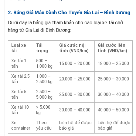
2. Bảng Giá Mẫu Dành Cho Tuyến Gia Lai – Bình Dương
Dưới đây là bảng giá tham khảo cho các loại xe tải chở
hàng từ Gia Lai đi Bình Dương:
Loại xe
Tải
Giá cước nội
Giá cước liên
tải
trọng
tỉnh (VND/km)
tỉnh (VND/km)
Xe tải 1
500 –
15.000 – 20.000
18.000 – 25.000
tấn
1.000 kg
Xe tải 2,5
1.000 –
20.000 – 25.000
25.000 – 30.000
tấn
2.500 kg
Xe tải 5
2.500 –
25.000 – 30.000
30.000 – 40.000
tấn
5.000 kg
Xe tải 10
> 5.000
30.000 – 40.000
40.000 – 50.000
tấn
kg
Xe
Theo
Liên hệ để được
Liên hệ để được
container
yêu cầu
báo giá
báo giá