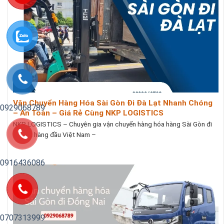
Vận Chuyển Hàng Hóa Sài Gòn Đi Đà Lạt Nhanh Chóng
0929068789
– An Toàn – Giá Rẻ Cùng NKP LOGISTICS
NKP LOGISTICS – Chuyên gia vận chuyển hàng hóa hàng Sài Gòn đi
Đà Lạt hàng đầu Việt Nam –
0916436086
0707313999