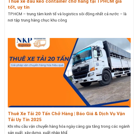
Thuê xe đầu kéo container chở hàng tại TPHCM giá
tốt, uy tín
TP.HCM – trung tâm kinh tế và logistics sôi động nhất cả nước – là
nơi tập trung hàng chục khu công
Thuê Xe Tải 20 Tấn Chở Hàng | Báo Giá & Dịch Vụ Vận
Tải Uy Tín 2025
Khi nhu cầu vận chuyển hàng hóa ngày càng gia tăng trong các ngành
sản xuất, xây dựng, xuất nhập khẩ