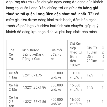
đáp ứng nhu cầu vận chuyển ngày càng đa dạng của khách
hàng tại quận Long Biên, chúng tôi xin gửi đến
bảng giá
thuê xe tải quận Long Biên cập nhật mới nhất
. Tất cả
mức giá đều được công khai minh bạch, đảm bảo cạnh
tranh và phù hợp với nhiều loại hình vận chuyển, giúp quý
khách dễ dàng lựa chọn dịch vụ phù hợp nhất cho mình.
Giá Km
tiếp
Giá Từ
Giá
Loại
kích thước
Giá mở
theo từ
100km
20
Xe
thùng xeDài x
cửa <5
5km
đến
-30
Tải
Rộng x Cao
km
đến
200km
km
100km
Xe tải
300.000
13.000
3.2×1.6×1.76
12,5
12
1 tấn
vnd/xe
vnd/km
Xe tải
350.000
15.000
4.32X1.86X1.86
14,5
13,
2 tấn
vnd/xe
vnd/km
Xe tải
400.000
16.000
2,5
4.32X1.86X1.86
15
14
vnd/xe
vnd/km
tấn