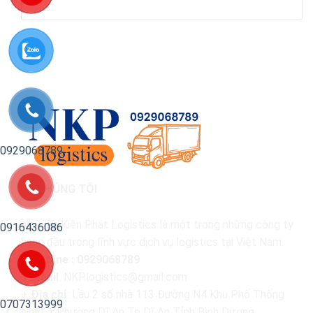
0929068789
VỀ CHÚNG TÔI
Nguyễn Kiên Phát Logistics là một trong những công ty
0916436086
hàng đầu trong lĩnh vực dịch vụ logistics tại Việt Nam.
+ Hotline : 0929068789
+
Email
: NKP.logistics@gmail.com
+
Địa chỉ
: Lầu 2 số nhà 113 Đường N4 Khu Phố Thống
0707313999
Nhất 1 Phường Dĩ An Tp Dĩ An Tỉnh Bình Dương