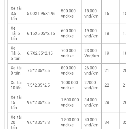
Xe tải
500.000
18.000
3,5
5.00X1.96X1.96
16
15
vnd/xe
vnd/km
tấn
Xe
600.000
19.000
Tải 5
6.15X5.05*2.15
18
17
vnd/xe
vnd/km
tấn
Xe
700.000
23.000
Tải 6.
6.7X2.35*2.15
19
18
vnd/xe
Vnd/km
5 tấn
Xe tải
800.000
26.000
7.5*2.35*2.5
21
20
8 tấn
vnd/xe
vnd/km
Xe tải
1000.000
27000
7.5*2.35*2.5
22
21
10tấn
vnd/xe
vnd/km
Xe tải
1.500.000
34.000
15
9.6*2.35*2.5
28
26
vnd/xe
vnd/km
tấn
Xe tải
1.800.000
40.000
20
9.6*3.35*3.8
34
32
vnd/xe
vnd/km
tấn