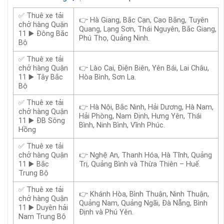
✅ Thuê xe tải
👉 Hà Giang, Bắc Cạn, Cao Bằng, Tuyên
chở hàng Quận
Quang, Lạng Sơn, Thái Nguyên, Bắc Giang,
11 ▶️ Đông Bắc
Phú Thọ, Quảng Ninh.
Bộ
✅ Thuê xe tải
chở hàng Quận
👉 Lào Cai, Điện Biên, Yên Bái, Lai Châu,
11 ▶️ Tây Bắc
Hòa Bình, Sơn La.
Bộ
✅ Thuê xe tải
👉 Hà Nội, Bắc Ninh, Hải Dương, Hà Nam,
chở hàng Quận
Hải Phòng, Nam Định, Hưng Yên, Thái
11 ▶️ ĐB Sông
Bình, Ninh Bình, Vĩnh Phúc.
Hồng
✅ Thuê xe tải
chở hàng Quận
👉 Nghệ An, Thanh Hóa, Hà Tĩnh, Quảng
11 ▶️ Bắc
Trị, Quảng Bình và Thừa Thiên – Huế.
Trung Bộ
✅ Thuê xe tải
👉 Khánh Hòa, Bình Thuận, Ninh Thuận,
chở hàng Quận
Quảng Nam, Quảng Ngãi, Đà Nẵng, Bình
11 ▶️ Duyên hải
Định và Phú Yên.
Nam Trung Bộ