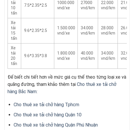
tải
1000.000
27000
22.000
21.0
7.5*2.35*2.5
10
vnd/xe
vnd/km
vnd/km
vnd
tấn
Xe
tải
1.500.000
34.000
28.000
26.0
9.6*2.35*2.5
15
vnd/xe
vnd/km
vnd/km
vnd
tấn
Xe
tải
1.800.000
40.000
34.000
32.0
9.6*3.35*3.8
20
vnd/xe
vnd/km
vnd/km
vnd
tấn
Để biết chi tiết hơn về mức giá cụ thể theo từng loại xe và
quãng đường, tham khảo thêm tại
Cho thuê xe tải chở
hàng Bắc Nam
:
Cho thuê xe tải chở hàng Tphcm
Cho thuê xe tải chở hàng Quận 10
Cho thuê xe tải chở hàng Quận Phú Nhuận