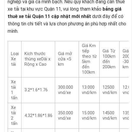
nghiệp và giá cả minh bạch. Nếu quý khách đang cần thuê
xe tải tại khu vực Quận 11, vui lòng tham khảo
bảng giá
thuê xe tải Quận 11 cập nhật mới nhất
dưới đây để có
thông tin chi tiết và lựa chọn phương án phù hợp nhất cho
mình.
Giá Km
tiếp
Giá Từ
Giá 
Loại
Kích thước
Giá mở
theo từ
100km
200
Xe
thùng xeDài x
cửa <5
5km
đến
-300
tải
Rộng x Cao
km
đến
200km
km
100km
Xe
tải
300.000
13.000
12500
12.0
3.2*1.6*1.76
1
vnd/xe
vnd/km
vnd/km
vnd
tấn
Xe
tải
350.000
15.000
14500
1350
4.32*1.86*1.86
2
vnd/xe
vnd/km
vnd/km
vnd
tấn