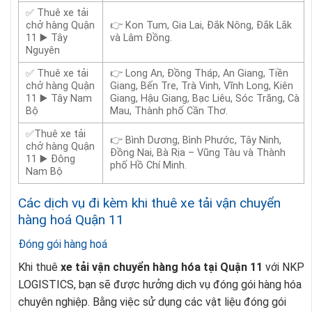
✅ Thuê xe tải
chở hàng Quận
👉 Kon Tum, Gia Lai, Đắk Nông, Đắk Lắk
11 ▶️ Tây
và Lâm Đồng.
Nguyên
✅ Thuê xe tải
👉 Long An, Đồng Tháp, An Giang, Tiền
chở hàng Quận
Giang, Bến Tre, Trà Vinh, Vĩnh Long, Kiên
11 ▶️ Tây Nam
Giang, Hậu Giang, Bạc Liêu, Sóc Trăng, Cà
Bộ
Mau, Thành phố Cần Thơ.
✅Thuê xe tải
👉 Bình Dương, Bình Phước, Tây Ninh,
chở hàng Quận
Đồng Nai, Bà Rịa – Vũng Tàu và Thành
11 ▶️ Đông
phố Hồ Chí Minh.
Nam Bộ
Các dịch vụ đi kèm khi thuê xe tải vận chuyển
hàng hoá Quận 11
Đóng gói hàng hoá
Khi thuê
xe tải vận chuyển hàng hóa tại Quận 11
với NKP
LOGISTICS, bạn sẽ được hưởng dịch vụ đóng gói hàng hóa
chuyên nghiệp. Bằng việc sử dụng các vật liệu đóng gói