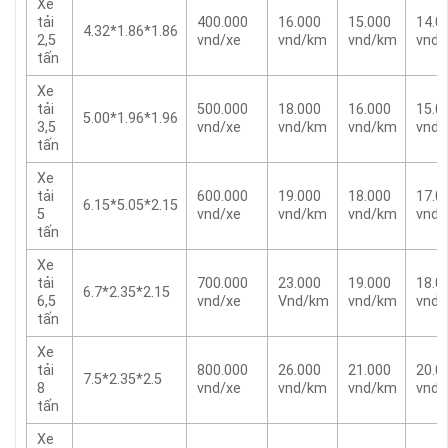
Xe
tải
400.000
16.000
15.000
14.0
4.32*1.86*1.86
2,5
vnd/xe
vnd/km
vnd/km
vnd
tấn
Xe
tải
500.000
18.000
16.000
15.0
5.00*1.96*1.96
3,5
vnd/xe
vnd/km
vnd/km
vnd
tấn
Xe
tải
600.000
19.000
18.000
17.0
6.15*5.05*2.15
5
vnd/xe
vnd/km
vnd/km
vnd
tấn
Xe
tải
700.000
23.000
19.000
18.0
6.7*2.35*2.15
6,5
vnd/xe
Vnd/km
vnd/km
vnd
tấn
Xe
tải
800.000
26.000
21.000
20.0
7.5*2.35*2.5
8
vnd/xe
vnd/km
vnd/km
vnd
tấn
Xe