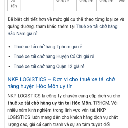
20
vnd/xe
vnd/km
vnd/km
vnd
tấn
Để biết chi tiết hơn về mức giá cụ thể theo từng loại xe và
quãng đường, tham khảo thêm tại
Thuê xe tải chở hàng
Bắc Nam giá rẻ
:
Thuê xe tải chở hàng Tphcm giá rẻ
Thuê xe tải chở hàng Huyện Củ Chi giá rẻ
Thuê xe tải chở hàng Quận 12 giá rẻ
NKP LOGISTICS – Đơn vị cho thuê xe tải chở
hàng huyện Hóc Môn uy tín
NKP LOGISTICS là công ty chuyên cung cấp dịch vụ cho
thuê xe tải chở hàng uy tín tại Hóc Môn
, TP.HCM. Với
nhiều năm kinh nghiệm trong lĩnh vực vận tải, NKP
LOGISTICS luôn mang đến cho khách hàng dịch vụ chất
lượng cao, giá cả cạnh tranh và sự an tâm tuyệt đối.