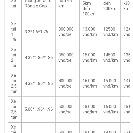
Xe
thùng xeDài x
cửa <5
5km
đến
-300
tải
Rộng x Cao
km
đến
200km
km
100km
Xe
tải
300.000
13.000
12500
12.0
3.2*1.6*1.76
1
vnd/xe
vnd/km
vnd/km
vnd
tấn
Xe
tải
350.000
15.000
14500
1350
4.32*1.86*1.86
2
vnd/xe
vnd/km
vnd/km
vnd
tấn
Xe
tải
400.000
16.000
15.000
14.0
4.32*1.86*1.86
2,5
vnd/xe
vnd/km
vnd/km
vnd
tấn
Xe
tải
500.000
18.000
16.000
15.0
5.00*1.96*1.96
3,5
vnd/xe
vnd/km
vnd/km
vnd
tấn
Xe
tải
600.000
19.000
18.000
17.0