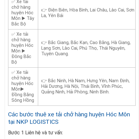
✅ Xe tải
chở hàng
👉 Điện Biên, Hòa Bình, Lai Châu, Lào Cai, Sơn
huyện Hóc
La, Yên Bái
Môn ▶️ Tây
Bắc Bộ
✅ Xe tải
chở hàng
👉 Bắc Giang, Bắc Kạn, Cao Bằng, Hà Giang,
huyện Hóc
Lạng Sơn, Lào Cai, Phú Thọ, Thái Nguyên,
Môn ▶️
Tuyên Quang.
Đông Bắc
Bộ
✅ Xe tải
chở hàng
👉 Bắc Ninh, Hà Nam, Hưng Yên, Nam Định,
huyện Hóc
Hải Dương, Hà Nội, Thái Bình, Vĩnh Phúc,
Môn▶️
Quảng Ninh, Hải Phòng, Ninh Bình.
Đồng Bằng
Sông Hồng
Các bước thuê xe tải chở hàng huyện Hóc Môn
tại NKP LOGISTICS
Bước 1 Liên hệ và tư vấn: