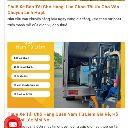
Thuê Xe Bán Tải Chở Hàng: Lựa Chọn Tối Ưu Cho Vận
Chuyển Linh Hoạt
Nhu cầu vận chuyển hàng hóa ngày càng gia tăng, kéo theo sự phát
triển mạnh mẽ của dịch vụ cho thuê
Thuê Xe Tải Chở Hàng Quận Nam Từ Liêm Giá Rẻ, Hỗ
Trợ Mọi Lúc Mọi Nơi
NKP Logistics là đơn vị uy tín chuyên cung cấp dịch vụ thuê xe tải