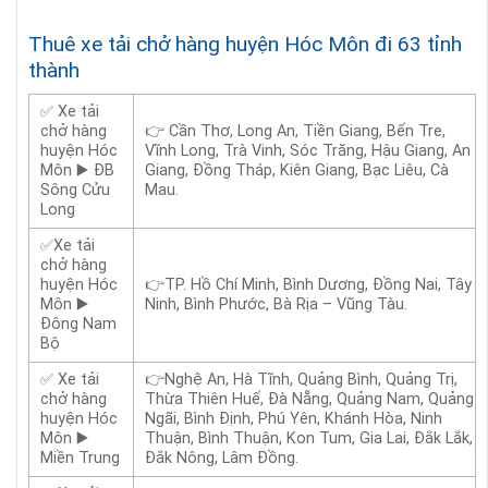
Thuê xe tải chở hàng huyện Hóc Môn đi 63 tỉnh
thành
✅ Xe tải
chở hàng
👉 Cần Thơ, Long An, Tiền Giang, Bến Tre,
huyện Hóc
Vĩnh Long, Trà Vinh, Sóc Trăng, Hậu Giang, An
Môn ▶️ ĐB
Giang, Đồng Tháp, Kiên Giang, Bạc Liêu, Cà
Sông Cửu
Mau.
Long
✅Xe tải
chở hàng
huyện Hóc
👉TP. Hồ Chí Minh, Bình Dương, Đồng Nai, Tây
Môn ▶️
Ninh, Bình Phước, Bà Rịa – Vũng Tàu.
Đông Nam
Bộ
✅ Xe tải
👉Nghệ An, Hà Tĩnh, Quảng Bình, Quảng Trị,
chở hàng
Thừa Thiên Huế, Đà Nẵng, Quảng Nam, Quảng
huyện Hóc
Ngãi, Bình Định, Phú Yên, Khánh Hòa, Ninh
Môn ▶️
Thuận, Bình Thuận, Kon Tum, Gia Lai, Đắk Lắk,
Miền Trung
Đắk Nông, Lâm Đồng.