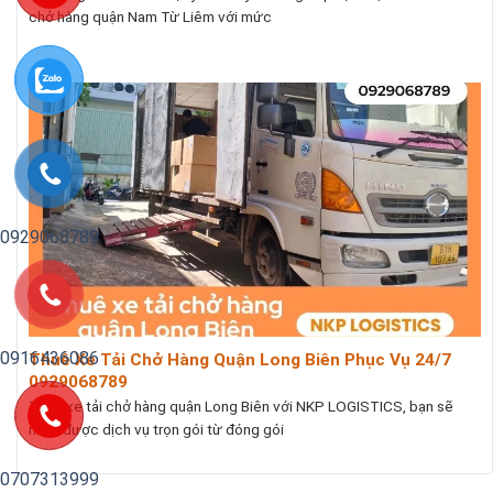
chở hàng quận Nam Từ Liêm với mức
0929068789
0916436086
Thuê Xe Tải Chở Hàng Quận Long Biên Phục Vụ 24/7
0929068789
Thuê xe tải chở hàng quận Long Biên với NKP LOGISTICS, bạn sẽ
nhận được dịch vụ trọn gói từ đóng gói
0707313999