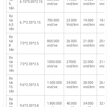
6.15*5.05*2.15
5
vnd/xe
vnd/km
vnd/km
vnd
tấn
Xe
tải
700.000
23.000
19.000
18.0
6.7*2.35*2.15
6,5
vnd/xe
Vnd/km
vnd/km
vnd
tấn
Xe
tải
800.000
26.000
21.000
20.0
7.5*2.35*2.5
8
vnd/xe
vnd/km
vnd/km
vnd
tấn
Xe
tải
1000.000
27000
22.000
21.0
7.5*2.35*2.5
10
vnd/xe
vnd/km
vnd/km
vnd
tấn
Xe
tải
1.500.000
34.000
28.000
26.0
9.6*2.35*2.5
15
vnd/xe
vnd/km
vnd/km
vnd
tấn
Xe
tải
1.800.000
40.000
34.000
32.0
9.6*3.35*3.8