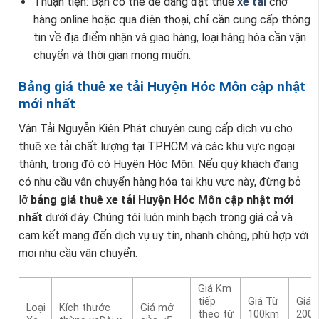
Thuận tiện: Bạn có thể dễ dàng đặt thuê
xe tải
chở
hàng online hoặc qua điện thoại, chỉ cần cung cấp thông
tin về địa điểm nhận và giao hàng, loại hàng hóa cần vận
chuyển và thời gian mong muốn.
Bảng giá thuê xe tải Huyện Hóc Môn cập nhật
mới nhất
Vận Tải Nguyễn Kiên Phát chuyên cung cấp dịch vụ cho
thuê xe tải chất lượng tại TP.HCM và các khu vực ngoại
thành, trong đó có Huyện Hóc Môn. Nếu quý khách đang
có nhu cầu vận chuyển hàng hóa tại khu vực này, đừng bỏ
lỡ
bảng giá thuê xe tải Huyện Hóc Môn cập nhật mới
nhất
dưới đây. Chúng tôi luôn minh bạch trong giá cả và
cam kết mang đến dịch vụ uy tín, nhanh chóng, phù hợp với
mọi nhu cầu vận chuyển.
Giá Km
tiếp
Giá Từ
Giá 
Loại
Kích thước
Giá mở
theo từ
100km
200