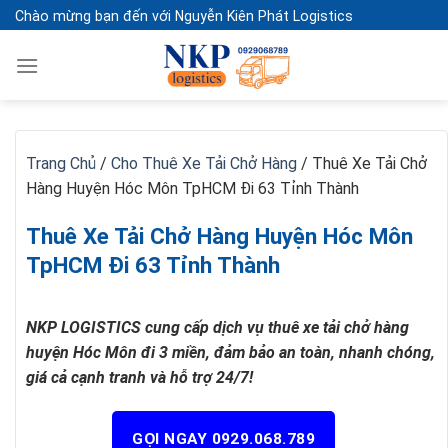
Skip
Chào mừng bạn đến với Nguyễn Kiên Phát Logistics
to
content
Trang Chủ
/
Cho Thuê Xe Tải Chở Hàng
/
Thuê Xe Tải Chở
Hàng Huyện Hóc Môn TpHCM Đi 63 Tỉnh Thành
Thuê Xe Tải Chở Hàng Huyện Hóc Môn
TpHCM Đi 63 Tỉnh Thành
NKP LOGISTICS cung cấp dịch vụ thuê xe tải chở hàng
huyện Hóc Môn đi 3 miền, đảm bảo an toàn, nhanh chóng,
giá cả cạnh tranh và hỗ trợ 24/7!
GỌI NGAY 0929.068.789