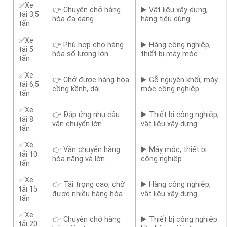
✅Xe
👉 Chuyên chở hàng
▶️ Vật liệu xây dựng,
tải 3,5
hóa đa dạng
hàng tiêu dùng
tấn
✅Xe
👉 Phù hợp cho hàng
▶️ Hàng công nghiệp,
tải 5
hóa số lượng lớn
thiết bị máy móc
tấn
✅Xe
👉 Chở được hàng hóa
▶️ Gỗ nguyên khối, máy
tải 6,5
cồng kềnh, dài
móc công nghiệp
tấn
✅Xe
👉 Đáp ứng nhu cầu
▶️ Thiết bị công nghiệp,
tải 8
vận chuyển lớn
vật liệu xây dựng
tấn
✅Xe
👉 Vận chuyển hàng
▶️ Máy móc, thiết bị
tải 10
hóa nặng và lớn
công nghiệp
tấn
✅Xe
👉 Tải trọng cao, chở
▶️ Hàng công nghiệp,
tải 15
được nhiều hàng hóa
vật liệu xây dựng
tấn
✅Xe
👉 Chuyên chở hàng
▶️ Thiết bị công nghiệp
tải 20