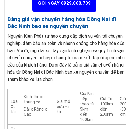
GỌI NGAY 0929.068.789
Bảng giá vận chuyển hàng hóa Đồng Nai đi
Bắc Ninh bao xe nguyên chuyến
Nguyên Kiên Phát tự hào cung cấp dịch vụ vận tải chuyên
nghiệp, đảm bảo an toàn và nhanh chóng cho hàng hóa của
bạn. Với đội ngũ lái xe dày dạn kinh nghiệm và quy trình vận
chuyển chuyên nghiệp, chúng tôi cam kết đáp ứng mọi nhu
cầu của khách hàng. Dưới đây là bảng giá vận chuyển hàng
hóa từ Đồng Nai đi Bắc Ninh bao xe nguyên chuyến để bạn
tham khảo và lựa chọn.
Giá Km
Kích thước
tiếp
Giá Từ
Giá 
Loại
Giá mở
thùng xe
theo từ
100km
200
Xe
cửa <5
5km
đến
-300
Dài x Rộng x
tải
km
đến
200km
km
Cao
100km