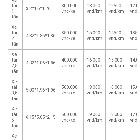
Xe
tải
300.000
13.000
12500
12.0
3.2*1.6*1.76
1
vnd/xe
vnd/km
vnd/km
vnd
tấn
Xe
tải
350.000
15.000
14500
1350
4.32*1.86*1.86
2
vnd/xe
vnd/km
vnd/km
vnd
tấn
Xe
tải
400.000
16.000
15.000
14.0
4.32*1.86*1.86
2,5
vnd/xe
vnd/km
vnd/km
vnd
tấn
Xe
tải
500.000
18.000
16.000
15.0
5.00*1.96*1.96
3,5
vnd/xe
vnd/km
vnd/km
vnd
tấn
Xe
tải
600.000
19.000
18.000
17.0
6.15*5.05*2.15
5
vnd/xe
vnd/km
vnd/km
vnd
tấn
Xe