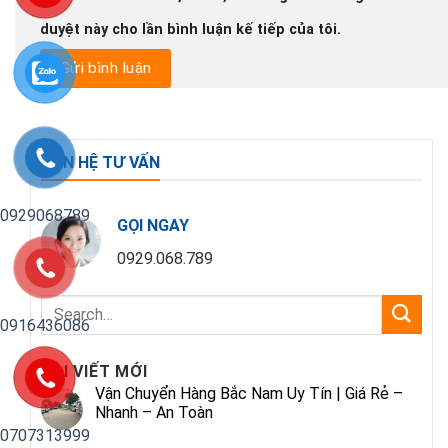
duyệt này cho lần bình luận kế tiếp của tôi.
LIÊN HỆ TƯ VẤN
0929068789
GỌI NGAY
0929.068.789
0916436086
BÀI VIẾT MỚI
Vận Chuyển Hàng Bắc Nam Uy Tín | Giá Rẻ –
Nhanh – An Toàn
0707313999