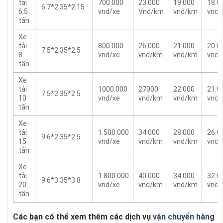
tải
700.000
23.000
19.000
18.0
6.7*2.35*2.15
6,5
vnd/xe
Vnd/km
vnd/km
vnd
tấn
Xe
tải
800.000
26.000
21.000
20.0
7.5*2.35*2.5
8
vnd/xe
vnd/km
vnd/km
vnd
tấn
Xe
tải
1000.000
27000
22.000
21.0
7.5*2.35*2.5
10
vnd/xe
vnd/km
vnd/km
vnd
tấn
Xe
tải
1.500.000
34.000
28.000
26.0
9.6*2.35*2.5
15
vnd/xe
vnd/km
vnd/km
vnd
tấn
Xe
tải
1.800.000
40.000
34.000
32.0
9.6*3.35*3.8
20
vnd/xe
vnd/km
vnd/km
vnd
tấn
Các bạn có thể xem thêm các dịch vụ
vận chuyển hàng