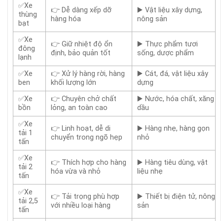
✅Xe
👉 Dễ dàng xếp dỡ
▶️ Vật liệu xây dựng,
thùng
hàng hóa
nông sản
bạt
✅Xe
👉 Giữ nhiệt độ ổn
▶️ Thực phẩm tươi
đông
định, bảo quản tốt
sống, dược phẩm
lạnh
✅Xe
👉 Xử lý hàng rời, hàng
▶️ Cát, đá, vật liệu xây
ben
khối lượng lớn
dựng
✅Xe
👉 Chuyên chở chất
▶️ Nước, hóa chất, xăng
bồn
lỏng, an toàn cao
dầu
✅Xe
👉 Linh hoạt, dễ di
▶️ Hàng nhẹ, hàng gọn
tải 1
chuyển trong ngõ hẹp
nhỏ
tấn
✅Xe
👉 Thích hợp cho hàng
▶️ Hàng tiêu dùng, vật
tải 2
hóa vừa và nhỏ
liệu nhẹ
tấn
✅Xe
👉 Tải trọng phù hợp
▶️ Thiết bị điện tử, nông
tải 2,5
với nhiều loại hàng
sản
tấn