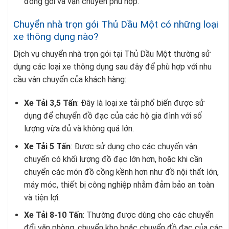
đóng gói và vận chuyển phù hợp.
Chuyển nhà trọn gói Thủ Dầu Một có những loại
xe thông dụng nào?
Dịch vụ chuyển nhà trọn gói tại Thủ Dầu Một thường sử
dụng các loại xe thông dụng sau đây để phù hợp với nhu
cầu vận chuyển của khách hàng:
Xe Tải 3,5 Tấn
: Đây là loại xe tải phổ biến được sử
dụng để chuyển đồ đạc của các hộ gia đình với số
lượng vừa đủ và không quá lớn.
Xe Tải 5 Tấn
: Được sử dụng cho các chuyến vận
chuyển có khối lượng đồ đạc lớn hơn, hoặc khi cần
chuyển các món đồ cồng kềnh hơn như đồ nội thất lớn,
máy móc, thiết bị công nghiệp nhằm đảm bảo an toàn
và tiện lợi.
Xe Tải 8-10 Tấn
: Thường được dùng cho các chuyển
đổi văn phòng, chuyển kho hoặc chuyển đồ đạc của các