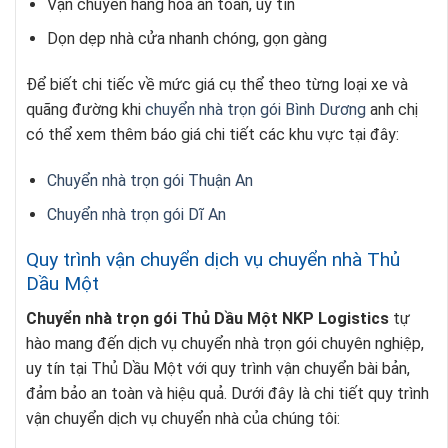
Vận chuyển hàng hóa an toàn, uy tín
Dọn dẹp nhà cửa nhanh chóng, gọn gàng
Để biết chi tiếc về mức giá cụ thể theo từng loại xe và
quãng đường khi
c
huyển nhà trọn gói Bình Dương
anh chị
có thể xem thêm báo giá chi tiết các khu vực tại đây:
Chuyển nhà trọn gói Thuận An
Chuyển nhà trọn gói Dĩ An
Quy trình vận chuyển dịch vụ chuyển nhà Thủ
Dầu Một
Chuyển nhà trọn gói Thủ Dầu Một
NKP Logistics
tự
hào mang đến dịch vụ chuyển nhà trọn gói chuyên nghiệp,
uy tín tại Thủ Dầu Một với quy trình vận chuyển bài bản,
đảm bảo an toàn và hiệu quả. Dưới đây là chi tiết quy trình
vận chuyển dịch vụ chuyển nhà của chúng tôi: