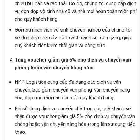
nhiều bụi bẩn và rác thải. Do đó, chúng tôi cung cấp dịch
vụ dọn dẹp vệ sinh nhà cũ và nhà mới hoàn toàn miễn phí
cho quý khách hàng.
Đội ngũ nhân viên vệ sinh chuyên nghiệp của chúng tôi
sẽ dọn dẹp nhà cửa một cách sạch sẽ, gọn gàng, giúp
quý khách tiết kiệm thời gian và công sức.
Tặng voucher giảm giá 5% cho dịch vụ chuyển văn
phòng hoặc vận chuyển hàng hóa:
NKP Logistics cung cấp đa dạng các dịch vụ vận
chuyển, bao gồm chuyển văn phòng, vận chuyển hàng
hóa, đáp ứng mọi nhu cầu của quý khách hàng.
Khi sử dụng dịch vụ chuyển nhà trọn gói, quý khách sẽ
nhận được voucher giảm giá 5% cho dịch vụ chuyển văn
phòng hoặc vận chuyển hàng hóa trong lần sử dụng tiếp
theo.