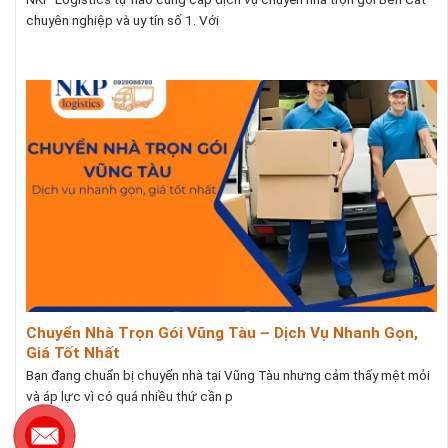
chuyên nghiệp và uy tín số 1. Với
Chuyển Nhà Trọn Gói Vũng Tàu – Dịch Vụ Nhanh Gọn,
Giá Tốt Nhất
Bạn đang chuẩn bị chuyển nhà tại Vũng Tàu nhưng cảm thấy mệt mỏi
và áp lực vì có quá nhiều thứ cần p