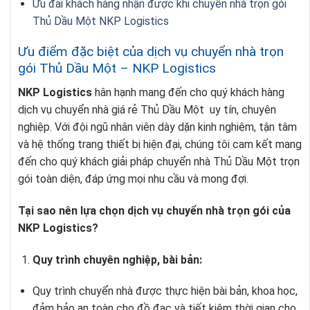
Ưu đãi khách hàng nhận được khi chuyển nhà trọn gói
Thủ Dầu Một NKP Logistics
Ưu điểm đặc biệt của dịch vụ chuyển nhà trọn
gói Thủ Dầu Một – NKP Logistics
NKP Logistics
hân hạnh mang đến cho quý khách hàng
dịch vụ chuyển nhà giá rẻ Thủ Dầu Một
uy tín, chuyên
nghiệp. Với đội ngũ nhân viên dày dặn kinh nghiệm, tận tâm
và hệ thống trang thiết bị hiện đại, chúng tôi cam kết mang
đến cho quý khách giải pháp
chuyển nhà Thủ Dầu Một
trọn
gói toàn diện, đáp ứng mọi nhu cầu và mong đợi.
Tại sao nên lựa chọn dịch vụ chuyển nhà trọn gói của
NKP Logistics?
Quy trình chuyên nghiệp, bài bản:
Quy trình chuyển nhà được thực hiện bài bản, khoa học,
đảm bảo an toàn cho đồ đạc và tiết kiệm thời gian cho