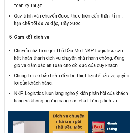
toàn kỹ thuật.
Quy trình vận chuyển được thực hiện cẩn thận, tỉ mỉ,
hạn chế tối đa va đập, trầy xước.
Cam kết dịch vụ:
Chuyển nhà trọn gói Thủ Dầu Một
NKP Logistics cam
kết hoàn thành dịch vụ chuyển nhà nhanh chóng, đúng
giờ và đảm bảo an toàn cho đồ đạc của quý khách.
Chúng tôi có bảo hiểm đền bù thiệt hại để bảo vệ quyền
lợi của khách hàng.
NKP Logistics luôn lắng nghe ý kiến phản hồi của khách
hàng và không ngừng nâng cao chất lượng dịch vụ.