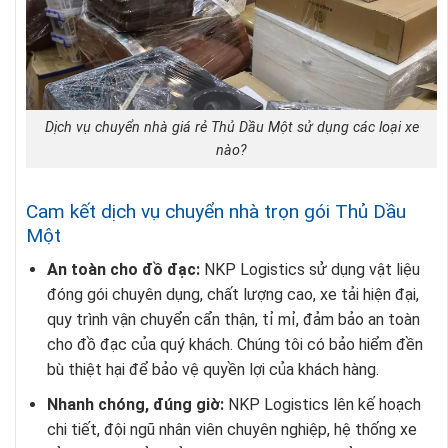
Dịch vụ chuyển nhà giá rẻ Thủ Dầu Một sử dụng các loại xe
nào?
Cam kết dịch vụ chuyển nhà trọn gói Thủ Dầu
Một
An toàn cho đồ đạc:
NKP Logistics sử dụng vật liệu
đóng gói chuyên dụng, chất lượng cao, xe tải hiện đại,
quy trình vận chuyển cẩn thận, tỉ mỉ, đảm bảo an toàn
cho đồ đạc của quý khách. Chúng tôi có bảo hiểm đền
bù thiệt hại để bảo vệ quyền lợi của khách hàng.
Nhanh chóng, đúng giờ:
NKP Logistics lên kế hoạch
chi tiết, đội ngũ nhân viên chuyên nghiệp, hệ thống xe