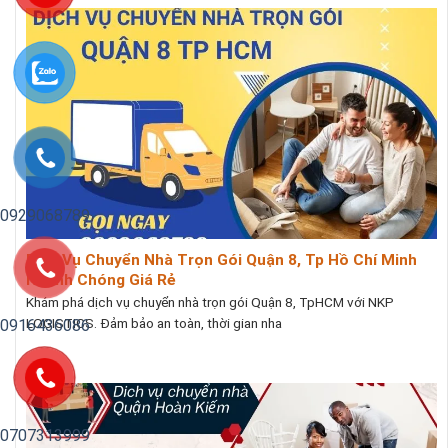
0929068789
Dịch Vụ Chuyển Nhà Trọn Gói Quận 8, Tp Hồ Chí Minh
Nhanh Chóng Giá Rẻ
Khám phá dịch vụ chuyển nhà trọn gói Quận 8, TpHCM với NKP
LOGISTICS. Đảm bảo an toàn, thời gian nha
0916436086
0707313999