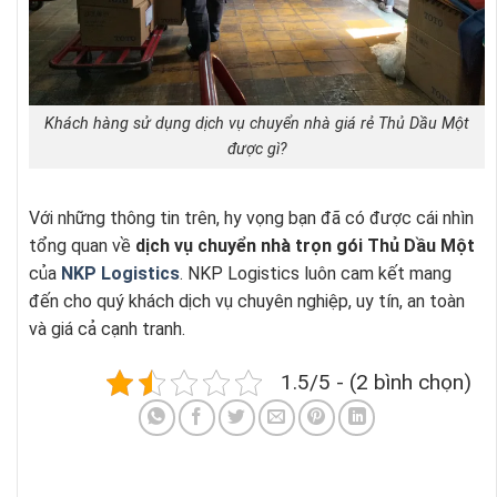
Khách hàng sử dụng dịch vụ chuyển nhà giá rẻ Thủ Dầu Một
được gì?
Với những thông tin trên, hy vọng bạn đã có được cái nhìn
tổng quan về
dịch vụ chuyển nhà trọn gói Thủ Dầu Một
của
NKP Logistics
. NKP Logistics luôn cam kết mang
đến cho quý khách dịch vụ chuyên nghiệp, uy tín, an toàn
và giá cả cạnh tranh.
1.5/5 - (2 bình chọn)