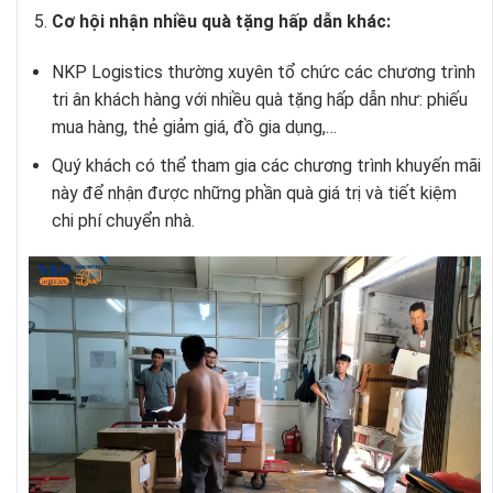
Cơ hội nhận nhiều quà tặng hấp dẫn khác:
NKP Logistics thường xuyên tổ chức các chương trình
tri ân khách hàng với nhiều quà tặng hấp dẫn như: phiếu
mua hàng, thẻ giảm giá, đồ gia dụng,…
Quý khách có thể tham gia các chương trình khuyến mãi
này để nhận được những phần quà giá trị và tiết kiệm
chi phí chuyển nhà.