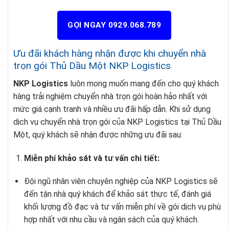
GỌI NGAY 0929.068.789
Ưu đãi khách hàng nhận được khi chuyển nhà
trọn gói Thủ Dầu Một NKP Logistics
NKP Logistics
luôn mong muốn mang đến cho quý khách
hàng trải nghiệm chuyển nhà trọn gói hoàn hảo nhất với
mức giá cạnh tranh và nhiều ưu đãi hấp dẫn. Khi sử dụng
dịch vụ chuyển nhà trọn gói của NKP Logistics tại Thủ Dầu
Một, quý khách sẽ nhận được những ưu đãi sau:
Miễn phí khảo sát và tư vấn chi tiết:
Đội ngũ nhân viên chuyên nghiệp của NKP Logistics sẽ
đến tận nhà quý khách để khảo sát thực tế, đánh giá
khối lượng đồ đạc và tư vấn miễn phí về gói dịch vụ phù
hợp nhất với nhu cầu và ngân sách của quý khách.