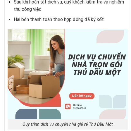
Sau khi hoàn tất dịch vụ, quý khách kiểm tra và nghiệm
thu công việc.
Hai bên thanh toán theo hợp đồng đã ký kết.
Quy trình dịch vụ chuyển nhà giá rẻ Thủ Dầu Một