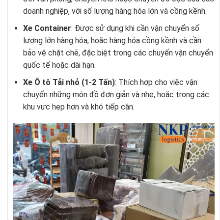
doanh nghiệp, với số lượng hàng hóa lớn và cồng kềnh.
Xe Container
: Được sử dụng khi cần vận chuyển số
lượng lớn hàng hóa, hoặc hàng hóa cồng kềnh và cần
bảo vệ chặt chẽ, đặc biệt trong các chuyến vận chuyển
quốc tế hoặc dài hạn.
Xe Ô tô Tải nhỏ (1-2 Tấn)
: Thích hợp cho việc vận
chuyển những món đồ đơn giản và nhẹ, hoặc trong các
khu vực hẹp hơn và khó tiếp cận.