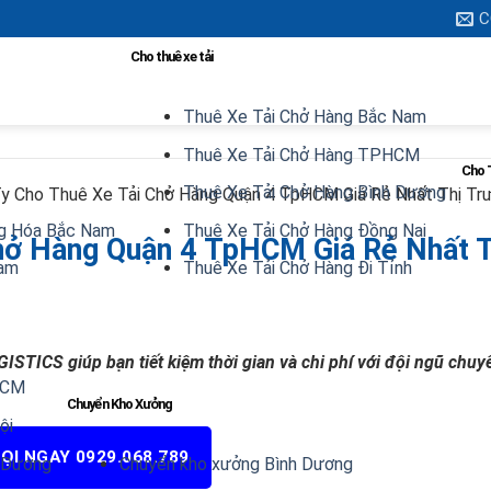
C
Cho thuê xe tải
Thuê Xe Tải Chở Hàng Bắc Nam
Thuê Xe Tải Chở Hàng TPHCM
Cho 
Thuê Xe Tải Chở Hàng Bình Dương
y Cho Thuê Xe Tải Chở Hàng Quận 4 TpHCM Giá Rẻ Nhất Thị Tr
g Hóa Bắc Nam
Thuê Xe Tải Chở Hàng Đồng Nai
hở Hàng Quận 4 TpHCM Giá Rẻ Nhất T
Nam
Thuê Xe Tải Chở Hàng Đi Tỉnh
ISTICS giúp bạn tiết kiệm thời gian và chi phí với đội ngũ chuy
HCM
Chuyển Kho Xưởng
ội
ỌI NGAY 0929.068.789
h Dương
Chuyển kho xưởng Bình Dương