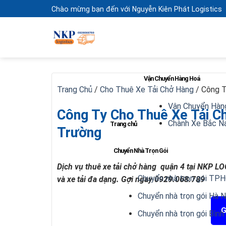
Skip
Chào mừng bạn đến với Nguyễn Kiên Phát Logistics
to
content
Vận Chuyển Hàng Hoá
Trang Chủ
/
Cho Thuê Xe Tải Chở Hàng
/
Công T
Vận Chuyển Hàn
Công Ty Cho Thuê Xe Tải C
Chành Xe Bắc 
Trang chủ
Trường
Chuyển Nhà Trọn Gói
Dịch vụ thuê xe tải chở hàng quận 4 tại NKP LOG
Chuyển nhà trọn gói TP
và xe tải đa dạng. Gọi ngay 0929.068.789
Chuyển nhà trọn gói Hà N
G
Chuyển nhà trọn gói Bìn