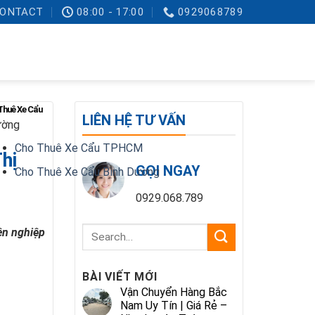
ONTACT
08:00 - 17:00
0929068789
Thuê Xe Cẩu
LIÊN HỆ TƯ VẤN
ường
Cho Thuê Xe Cẩu TPHCM
hị
GỌI NGAY
Cho Thuê Xe Cẩu Bình Dương
0929.068.789
ên nghiệp
BÀI VIẾT MỚI
Vận Chuyển Hàng Bắc
Nam Uy Tín | Giá Rẻ –