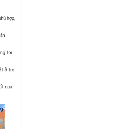
phù hợp,
vận
ng tôi
 hỗ trợ
ốt quá