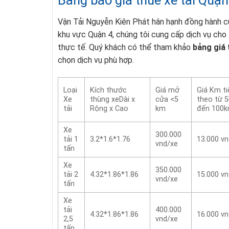
Bảng báo giá thuê xe tải Quận
Vận Tải Nguyễn Kiên Phát hân hạnh đồng hành cù
khu vực Quận 4, chúng tôi cung cấp dịch vụ cho t
thực tế. Quý khách có thể tham khảo
bảng giá 
chọn dịch vụ phù hợp.
Loại
Kích thước
Giá mở
Giá Km ti
Xe
thùng xeDài x
cửa <5
theo từ 
tải
Rộng x Cao
km
đến 100
Xe
300.000
tải 1
3.2*1.6*1.76
13.000 v
vnd/xe
tấn
Xe
350.000
tải 2
4.32*1.86*1.86
15.000 v
vnd/xe
tấn
Xe
tải
400.000
4.32*1.86*1.86
16.000 v
2,5
vnd/xe
tấn