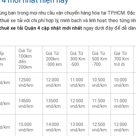
 4 mới nhất hiện nay
ng bạn trong mọi nhu cầu vận chuyển hàng hóa tại TP.HCM. Đặc 
huê xe tải với chi phí hợp lý, minh bạch và linh hoạt theo từng n
thuê xe tải Quận 4 cập nhật mới nhất
ngay dưới đây để dễ dàn
Giá Từ
ếp
Giá Từ
Giá Từ
Giá Từ
Giá Từ
100km
5km
200km
300 Km
500 Km
700 Km
đến
km
-300 km
-500
-700
trở đi
200km
12500
12.000
11.000
10.500
10.000
nd/km
vnd/km
vnd/km
vnd/km
vnd/km
vnd/km
14500
13500
12.000
11.500
11.000
nd/km
vnd/km
vnd/km
vnd/km
vnd/km
vnd/km
15.000
14.000
13.000
12.500
12.000
nd/km
vnd/km
vnd/km
vnd/km
vnd/km
vnd/km