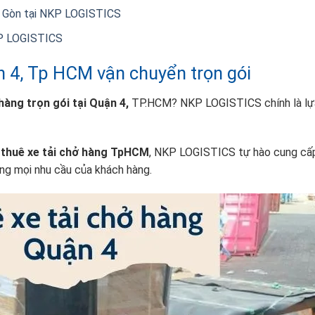
ài Gòn tại NKP LOGISTICS
NKP LOGISTICS
n 4, Tp HCM vận chuyển trọn gói
hàng trọn gói tại Quận 4,
TP.HCM? NKP LOGISTICS chính là lự
i
thuê xe tải chở hàng TpHCM
, NKP LOGISTICS tự hào cung cấp
ứng mọi nhu cầu của khách hàng.