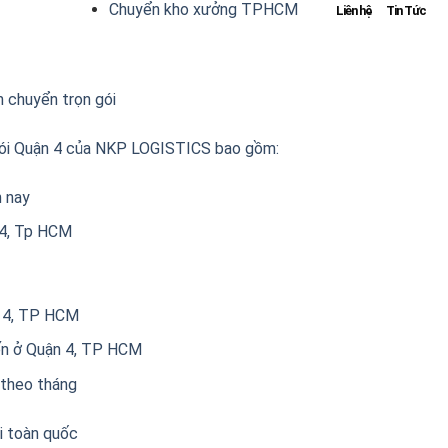
Chuyển kho xưởng TPHCM
Liên hệ
Tin Tức
 chuyển trọn gói
 gói Quận 4 của NKP LOGISTICS bao gồm:
n nay
 4, Tp HCM
n 4, TP HCM
ến ở Quận 4, TP HCM
 theo tháng
i toàn quốc