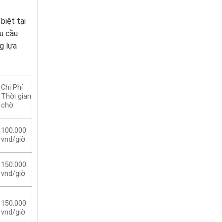
biệt tại
hu cầu
g lựa
Chi Phí
Thời gian
chờ
100.000
vnd/giờ
150.000
vnd/giờ
150.000
vnd/giờ