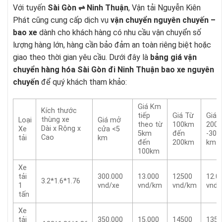
Với tuyến
Sài Gòn ⇌ Ninh Thuận
, Vận tải Nguyễn Kiên
Phát cũng cung cấp dịch vụ
vận chuyển nguyên chuyến –
bao xe
dành cho khách hàng có nhu cầu vận chuyển số
lượng hàng lớn, hàng cần bảo đảm an toàn riêng biệt hoặc
giao theo thời gian yêu cầu. Dưới đây là
bảng giá vận
chuyển hàng hóa Sài Gòn đi Ninh Thuận bao xe nguyên
chuyến
để quý khách tham khảo:
Giá Km
Kích thước
tiếp
Giá Từ
Giá 
thùng xe
Loại
Giá mở
theo từ
100km
200
Dài x Rộng x
Xe
cửa <5
5km
đến
-300
Cao
tải
km
đến
200km
km
100km
Xe
tải
300.000
13.000
12500
12.0
3.2*1.6*1.76
1
vnd/xe
vnd/km
vnd/km
vnd
tấn
Xe
tải
350.000
15.000
14500
1350