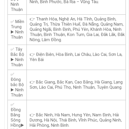
Ninh, Bình Phước, Bà Rịa – Vũng Tàu.
Ninh
Thuận
👉 Thanh Hóa, Nghệ An, Hà Tĩnh, Quảng Bình,
✅ Miền
Quảng Trị, Thừa Thiên Huế, Đà Nẵng, Quảng Nam,
Trung
Quảng Ngãi, Bình Định, Phú Yên, Khánh Hòa, Ninh
▶️ Ninh
Thuận, Bình Thuận, Kon Tum, Gia Lai, Đắk Lắk, Đắk
Thuận
Nông, Lâm Đồng.
✅ Tây
Bắc Bộ
👉 Điện Biên, Hòa Bình, Lai Châu, Lào Cai, Sơn La,
▶️ Ninh
Yên Bái
Thuận
✅
Đông
👉 Bắc Giang, Bắc Kạn, Cao Bằng, Hà Giang, Lạng
bắc Bộ
Sơn, Lào Cai, Phú Thọ, Ninh Thuận, Tuyên Quang.
▶️ Ninh
Thuận
✅
Đồng
Bằng
👉 Bắc Ninh, Hà Nam, Hưng Yên, Nam Định, Hải
Sông
Dương, Hà Nội, Thái Bình, Vĩnh Phúc, Quảng Ninh,
Hồng▶️
Hải Phòng, Ninh Bình.