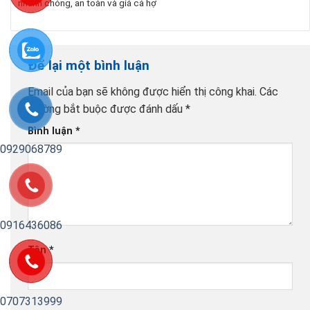
nhanh chóng, an toàn và giá cả hợ
Để lại một bình luận
Email của bạn sẽ không được hiển thị công khai.
Các
trường bắt buộc được đánh dấu
*
Bình luận
*
0929068789
0916436086
Tên
*
0707313999