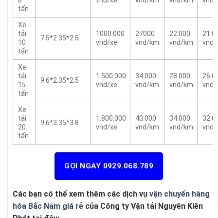
8
vnd/xe
vnd/km
vnd/km
vnd
tấn
Xe
tải
1000.000
27000
22.000
21.0
7.5*2.35*2.5
10
vnd/xe
vnd/km
vnd/km
vnd
tấn
Xe
tải
1.500.000
34.000
28.000
26.0
9.6*2.35*2.5
15
vnd/xe
vnd/km
vnd/km
vnd
tấn
Xe
tải
1.800.000
40.000
34.000
32.0
9.6*3.35*3.8
20
vnd/xe
vnd/km
vnd/km
vnd
tấn
GỌI NGAY 0929.068.789
Các bạn có thể xem thêm các dịch vụ
vận chuyển hàng
hóa Bắc Nam giá rẻ
của Công ty Vận tải Nguyên Kiên