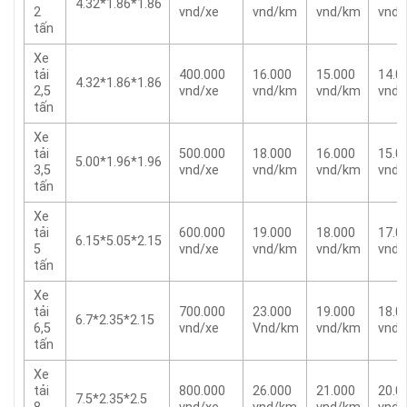
4.32*1.86*1.86
2
vnd/xe
vnd/km
vnd/km
vnd
tấn
Xe
tải
400.000
16.000
15.000
14.0
4.32*1.86*1.86
2,5
vnd/xe
vnd/km
vnd/km
vnd
tấn
Xe
tải
500.000
18.000
16.000
15.0
5.00*1.96*1.96
3,5
vnd/xe
vnd/km
vnd/km
vnd
tấn
Xe
tải
600.000
19.000
18.000
17.0
6.15*5.05*2.15
5
vnd/xe
vnd/km
vnd/km
vnd
tấn
Xe
tải
700.000
23.000
19.000
18.0
6.7*2.35*2.15
6,5
vnd/xe
Vnd/km
vnd/km
vnd
tấn
Xe
tải
800.000
26.000
21.000
20.0
7.5*2.35*2.5