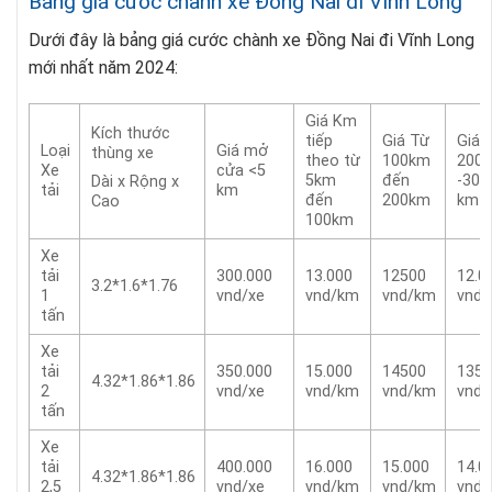
Bảng giá cước chành xe Đồng Nai đi Vĩnh Long
Dưới đây là bảng giá cước chành xe Đồng Nai đi Vĩnh Long
mới nhất năm 2024:
Giá Km
Kích thước
tiếp
Giá Từ
Giá 
Loại
Giá mở
thùng xe
theo từ
100km
200
Xe
cửa <5
5km
đến
-300
Dài x Rộng x
tải
km
đến
200km
km
Cao
100km
Xe
tải
300.000
13.000
12500
12.0
3.2*1.6*1.76
1
vnd/xe
vnd/km
vnd/km
vnd
tấn
Xe
tải
350.000
15.000
14500
1350
4.32*1.86*1.86
2
vnd/xe
vnd/km
vnd/km
vnd
tấn
Xe
tải
400.000
16.000
15.000
14.0
4.32*1.86*1.86
2,5
vnd/xe
vnd/km
vnd/km
vnd