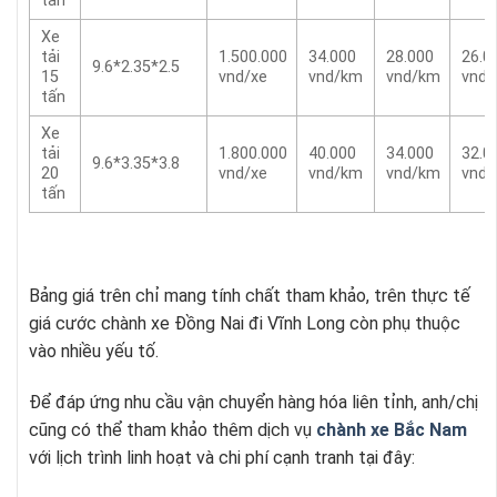
tấn
Xe
tải
1.500.000
34.000
28.000
26.0
9.6*2.35*2.5
15
vnd/xe
vnd/km
vnd/km
vnd
tấn
Xe
tải
1.800.000
40.000
34.000
32.0
9.6*3.35*3.8
20
vnd/xe
vnd/km
vnd/km
vnd
tấn
Bảng giá trên chỉ mang tính chất tham khảo, trên thực tế
giá cước chành xe Đồng Nai đi Vĩnh Long còn phụ thuộc
vào nhiều yếu tố.
Để đáp ứng nhu cầu vận chuyển hàng hóa liên tỉnh, anh/chị
cũng có thể tham khảo thêm dịch vụ
chành xe Bắc Nam
với lịch trình linh hoạt và chi phí cạnh tranh tại đây: