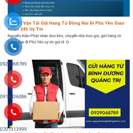
Đơn Vị Vận Tải Gửi Hàng Từ Đồng Nai Đi Phú Yên Giao
Nhận 24h Uy Tín
Nguyễn Kiên Phát nhận dọn kho, chuyển nhà trọn gói, gửi hàng từ
Đồng Nai đi Phú Yên uy tín giá rẻ. D
0929068789
0916436086
0707313999