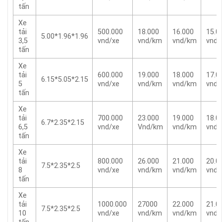
tấn
Xe
tải
500.000
18.000
16.000
15.0
5.00*1.96*1.96
3,5
vnd/xe
vnd/km
vnd/km
vnd
tấn
Xe
tải
600.000
19.000
18.000
17.0
6.15*5.05*2.15
5
vnd/xe
vnd/km
vnd/km
vnd
tấn
Xe
tải
700.000
23.000
19.000
18.0
6.7*2.35*2.15
6,5
vnd/xe
Vnd/km
vnd/km
vnd
tấn
Xe
tải
800.000
26.000
21.000
20.0
7.5*2.35*2.5
8
vnd/xe
vnd/km
vnd/km
vnd
tấn
Xe
tải
1000.000
27000
22.000
21.0
7.5*2.35*2.5
10
vnd/xe
vnd/km
vnd/km
vnd