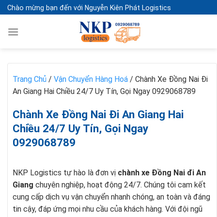
Skip
Chào mừng bạn đến với Nguyễn Kiên Phát Logistics
to
content
Trang Chủ
/
Vận Chuyển Hàng Hoá
/
Chành Xe Đồng Nai Đi
An Giang Hai Chiều 24/7 Uy Tín, Gọi Ngay 0929068789
Chành Xe Đồng Nai Đi An Giang Hai
Chiều 24/7 Uy Tín, Gọi Ngay
0929068789
NKP Logistics tự hào là đơn vị
chành xe Đồng Nai đi An
Giang
chuyên nghiệp, hoạt động 24/7. Chúng tôi cam kết
cung cấp dịch vụ vận chuyển nhanh chóng, an toàn và đáng
tin cậy, đáp ứng mọi nhu cầu của khách hàng. Với đội ngũ