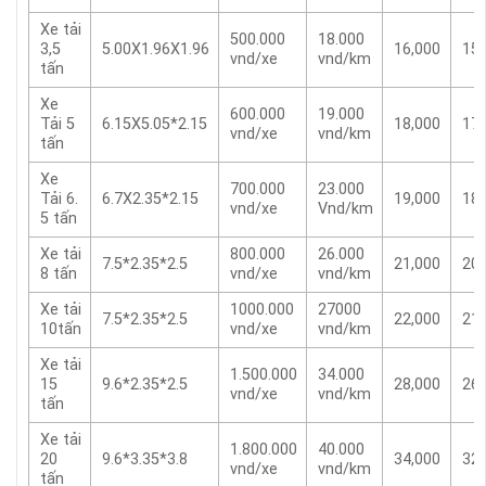
Xe tải
500.000
18.000
3,5
5.00X1.96X1.96
16,000
15,
vnd/xe
vnd/km
tấn
Xe
600.000
19.000
Tải 5
6.15X5.05*2.15
18,000
17,
vnd/xe
vnd/km
tấn
Xe
700.000
23.000
Tải 6.
6.7X2.35*2.15
19,000
18,
vnd/xe
Vnd/km
5 tấn
Xe tải
800.000
26.000
7.5*2.35*2.5
21,000
20,
8 tấn
vnd/xe
vnd/km
Xe tải
1000.000
27000
7.5*2.35*2.5
22,000
21,
10tấn
vnd/xe
vnd/km
Xe tải
1.500.000
34.000
15
9.6*2.35*2.5
28,000
26,
vnd/xe
vnd/km
tấn
Xe tải
1.800.000
40.000
20
9.6*3.35*3.8
34,000
32,
vnd/xe
vnd/km
tấn