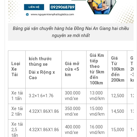
Bảng giá vận chuyển hàng hóa Đồng Nai An Giang hai chiều
nguyên xe mới nhất
Giá Km
Giá
Giá
kích thước
tiếp
Loại
Giá mở
Từ
Từ
thùng xe
theo
Xe
cửa <5
100km
20
từ 5km
Dài x Rộng x
Tải
km
đến
-3
đến
Cao
200km
km
100km
Xe tải
300.000
13.000
3.2×1.6×1.76
12,500
12,
1 tấn
vnd/xe
vnd/km
Xe tải
350.000
15.000
4.32X1.86X1.86
14,500
13,
2 tấn
vnd/xe
vnd/km
Xe tải
400.000
16.000
2,5
4.32X1.86X1.86
15,000
14,
vnd/xe
vnd/km
tấn