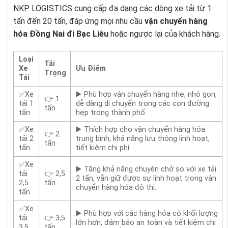
NKP LOGISTICS cung cấp đa dạng các dòng xe tải từ 1
tấn đến 20 tấn, đáp ứng mọi nhu cầu
vận chuyển hàng
hóa Đồng Nai đi Bạc Liêu
hoặc ngược lại của khách hàng.
Loại
Tải
Xe
Ưu Điểm
Trọng
Tải
✅Xe
▶️ Phù hợp vận chuyển hàng nhẹ, nhỏ gọn,
👉 1
tải 1
dễ dàng di chuyển trong các con đường
tấn
tấn
hẹp trong thành phố.
✅Xe
▶️ Thích hợp cho vận chuyển hàng hóa
👉 2
tải 2
trung bình, khả năng lưu thông linh hoạt,
tấn
tấn
tiết kiệm chi phí.
✅Xe
▶️ Tăng khả năng chuyên chở so với xe tải
tải
👉 2,5
2 tấn, vẫn giữ được sự linh hoạt trong vận
2,5
tấn
chuyển hàng hóa đô thị.
tấn
✅Xe
▶️ Phù hợp với các hàng hóa có khối lượng
tải
👉 3,5
lớn hơn, đảm bảo an toàn và tiết kiệm chi
3,5
tấn