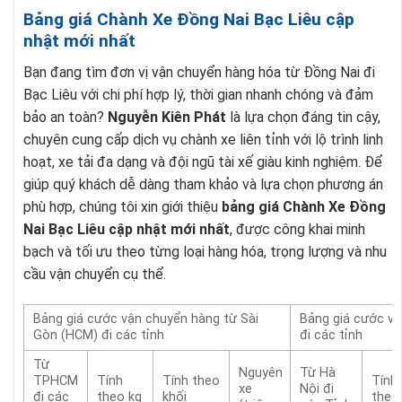
Bảng giá Chành Xe Đồng Nai Bạc Liêu cập
nhật mới nhất
Bạn đang tìm đơn vị vận chuyển hàng hóa từ Đồng Nai đi
Bạc Liêu với chi phí hợp lý, thời gian nhanh chóng và đảm
bảo an toàn?
Nguyễn Kiên Phát
là lựa chọn đáng tin cậy,
chuyên cung cấp dịch vụ chành xe liên tỉnh với lộ trình linh
hoạt, xe tải đa dạng và đội ngũ tài xế giàu kinh nghiệm. Để
giúp quý khách dễ dàng tham khảo và lựa chọn phương án
phù hợp, chúng tôi xin giới thiệu
bảng giá Chành Xe Đồng
Nai Bạc Liêu cập nhật mới nhất
, được công khai minh
bạch và tối ưu theo từng loại hàng hóa, trọng lượng và nhu
cầu vận chuyển cụ thể.
Bảng giá cước vận chuyển hàng từ Sài
Bảng giá cước vậ
Gòn (HCM) đi các tỉnh
đi các tỉnh
Từ
Nguyên
Từ Hà
TPHCM
Tính
Tính theo
Tính
xe
Nội đi
đi các
theo kg
khối
theo