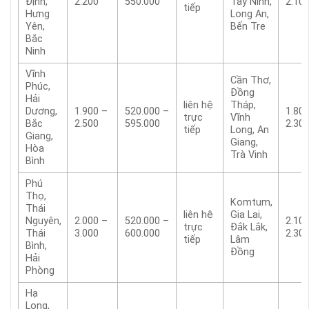
Định,
2.200
550.000
Tây Ninh,
2.10
tiếp
Hưng
Long An,
Yên,
Bến Tre
Bắc
Ninh
Vĩnh
Cần Thơ,
Phúc,
Đồng
Hải
liên hệ
Tháp,
Dương,
1.900 –
520.000 –
1.80
trực
Vĩnh
Bắc
2.500
595.000
2.30
tiếp
Long, An
Giang,
Giang,
Hòa
Trà Vinh
Bình
Phú
Thọ,
Komtum,
Thái
liên hệ
Gia Lai,
Nguyên,
2.000 –
520.000 –
2.10
trực
Đắk Lắk,
Thái
3.000
600.000
2.30
tiếp
Lâm
Bình,
Đồng
Hải
Phòng
Hạ
Long,