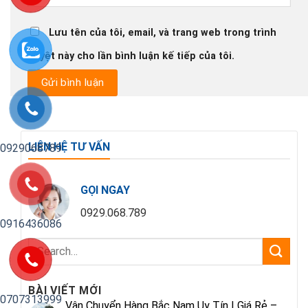
Lưu tên của tôi, email, và trang web trong trình
duyệt này cho lần bình luận kế tiếp của tôi.
LIÊN HỆ TƯ VẤN
0929068789
GỌI NGAY
0929.068.789
0916436086
BÀI VIẾT MỚI
0707313999
Vận Chuyển Hàng Bắc Nam Uy Tín | Giá Rẻ –