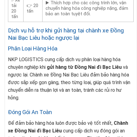
✅Xe
▶️ Thích hợp cho các công trình lớn, vận
tải
👉 20
chuyển hàng hóa công nghiệp nặng, đảm
20
tấn
bảo an toàn tuyệt đối.
tấn
Dịch vụ hỗ trợ khi gửi hàng tại chành xe Đồng
Nai Bạc Liêu hoặc ngược lại
Phân Loại Hàng Hóa
NKP LOGISTICS cung cấp dịch vụ phân loại hàng hóa
chuyên nghiệp khi
gửi hàng từ Đồng Nai đi Bạc Liêu
và
ngược lại. Chành xe Đồng Nai Bạc Liêu đảm bảo hàng hóa
được sắp xếp gọn gàng, theo từng loại, giúp quá trình vận
chuyển diễn ra thuận lợi và an toàn, tránh các rủi ro hư
hỏng.
Đóng Gói An Toàn
Để đảm bảo hàng hóa luôn được bảo vệ tốt nhất,
Chành
xe Đồng Nai đi Bạc Liêu
cung cấp dịch vụ đóng gói an