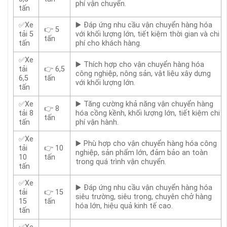
phí vận chuyển.
tấn
✅Xe
▶️ Đáp ứng nhu cầu vận chuyển hàng hóa
👉 5
tải 5
với khối lượng lớn, tiết kiệm thời gian và chi
tấn
tấn
phí cho khách hàng.
✅Xe
▶️ Thích hợp cho vận chuyển hàng hóa
tải
👉 6,5
công nghiệp, nông sản, vật liệu xây dựng
6,5
tấn
với khối lượng lớn.
tấn
✅Xe
▶️ Tăng cường khả năng vận chuyển hàng
👉 8
tải 8
hóa cồng kềnh, khối lượng lớn, tiết kiệm chi
tấn
tấn
phí vận hành.
✅Xe
▶️ Phù hợp cho vận chuyển hàng hóa công
tải
👉 10
nghiệp, sản phẩm lớn, đảm bảo an toàn
10
tấn
trong quá trình vận chuyển.
tấn
✅Xe
▶️ Đáp ứng nhu cầu vận chuyển hàng hóa
tải
👉 15
siêu trường, siêu trọng, chuyên chở hàng
15
tấn
hóa lớn, hiệu quả kinh tế cao.
tấn