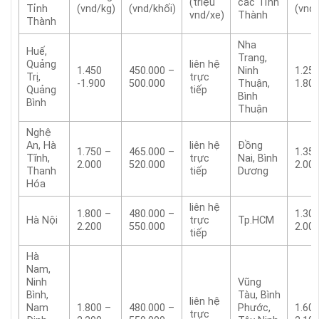
(triệu
các Tỉnh
Tỉnh
(vnd/kg)
(vnd/khối)
(vnd/
vnd/xe)
Thành
Thành
Nha
Huế,
Trang,
Quảng
liên hệ
1.450
450.000 –
Ninh
1.25
Trị,
trực
-1.900
500.000
Thuận,
1.80
Quảng
tiếp
Bình
Bình
Thuận
Nghệ
An, Hà
liên hệ
Đồng
1.750 –
465.000 –
1.35
Tĩnh,
trực
Nai, Bình
2.000
520.000
2.00
Thanh
tiếp
Dương
Hóa
liên hệ
1.800 –
480.000 –
1.30
Hà Nội
trực
Tp.HCM
2.200
550.000
2.00
tiếp
Hà
Nam,
Ninh
Vũng
Bình,
Tàu, Bình
liên hệ
Nam
1.800 –
480.000 –
Phước,
1.60
trực