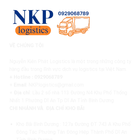
VỀ CHÚNG TÔI
Nguyễn Kiên Phát Logistics là một trong những công ty
hàng đầu trong lĩnh vực dịch vụ logistics tại Việt Nam.
+ Hotline : 0929068789
+
Email
: NKP.logistics@gmail.com
+
Địa chỉ
: Lầu 2 số nhà 113 Đường N4 Khu Phố Thống
Nhất 1 Phường Dĩ An Tp Dĩ An Tỉnh Bình Dương
CHI NHÁNH VÀ ĐỊA CHỈ KHO BÃI
Kho Bãi Bình Dương : 127a Đường ĐT 743 A Khu Phố
Đông Tác Phường Tân Đông Hiệp Thành Phố Dĩ An
Tỉnh Bình Dương