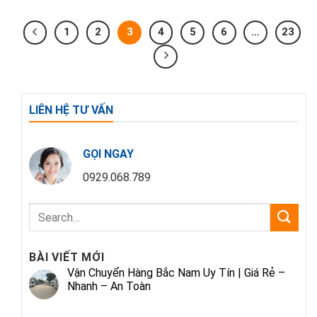
1
2
3
4
5
6
…
23
LIÊN HỆ TƯ VẤN
GỌI NGAY
0929.068.789
BÀI VIẾT MỚI
Vận Chuyển Hàng Bắc Nam Uy Tín | Giá Rẻ –
Nhanh – An Toàn