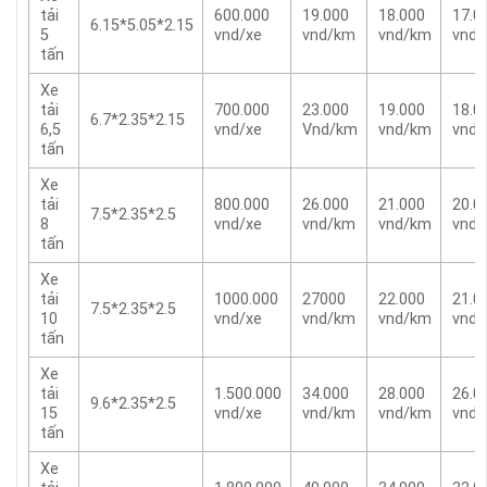
tải
600.000
19.000
18.000
17.0
6.15*5.05*2.15
5
vnd/xe
vnd/km
vnd/km
vnd
tấn
Xe
tải
700.000
23.000
19.000
18.0
6.7*2.35*2.15
6,5
vnd/xe
Vnd/km
vnd/km
vnd
tấn
Xe
tải
800.000
26.000
21.000
20.0
7.5*2.35*2.5
8
vnd/xe
vnd/km
vnd/km
vnd
tấn
Xe
tải
1000.000
27000
22.000
21.0
7.5*2.35*2.5
10
vnd/xe
vnd/km
vnd/km
vnd
tấn
Xe
tải
1.500.000
34.000
28.000
26.0
9.6*2.35*2.5
15
vnd/xe
vnd/km
vnd/km
vnd
tấn
Xe