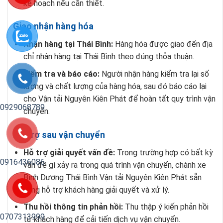
kế hoạch nếu cần thiết.
Giao nhận hàng hóa
Nhận hàng tại Thái Bình:
Hàng hóa được giao đến địa
chỉ nhận hàng tại Thái Bình theo đúng thỏa thuận.
Kiểm tra và báo cáo:
Người nhận hàng kiểm tra lại số
lượng và chất lượng của hàng hóa, sau đó báo cáo lại
cho Vận tải Nguyên Kiên Phát để hoàn tất quy trình vận
0929068789
chuyển.
Hỗ trợ sau vận chuyển
Hỗ trợ giải quyết vấn đề:
Trong trường hợp có bất kỳ
0916436086
vấn đề gì xảy ra trong quá trình vận chuyển, chành xe
Bình Dương Thái Bình Vận tải Nguyên Kiên Phát sẵn
sàng hỗ trợ khách hàng giải quyết và xử lý.
Thu hồi thông tin phản hồi:
Thu thập ý kiến phản hồi
0707313999
từ khách hàng để cải tiến dịch vụ vận chuyển.