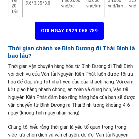
tải
1.800.000
40.000
34.000
32.0
9.6*3.35*3.8
20
vnd/xe
vnd/km
vnd/km
vnd
tấn
GỌI NGAY 0929.068.789
Thời gian chành xe Bình Dương đi Thái Bình là
bao lâu?
Thời gian vận chuyển hàng hóa từ Bình Dương đi Thái Bình
với dịch vụ của Vận tải Nguyên Kiên Phát luôn được tối ưu
hóa để đáp ứng tốt nhất yêu cầu của khách hàng. Với cam
kết giao hàng nhanh chóng, an toàn và đúng hẹn, Vận tải
Nguyên Kiên Phát đảm bảo rằng hàng hóa của bạn sẽ được
vận chuyển từ Bình Dương ra Thái Bình trong khoảng 4-6
ngày (không tính ngày nhận hàng).
Chúng tôi hiểu rằng thời gian là yếu tố quan trọng trong
việc lựa chọn dịch vụ vận chuyển, do đó, Vận tải Nguyên