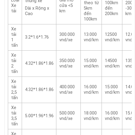
Loại
Giá mở
thùng xe
theo từ
100km
200 
Xe
cửa <5
5km
đến
-300
Dài x Rộng x
tải
km
đến
200km
km
Cao
100km
Xe
tải
300.000
13.000
12500
12.0
3.2*1.6*1.76
1
vnd/xe
vnd/km
vnd/km
vnd
tấn
Xe
tải
350.000
15.000
14500
1350
4.32*1.86*1.86
2
vnd/xe
vnd/km
vnd/km
vnd
tấn
Xe
tải
400.000
16.000
15.000
14.0
4.32*1.86*1.86
2,5
vnd/xe
vnd/km
vnd/km
vnd
tấn
Xe
tải
500.000
18.000
16.000
15.0
5.00*1.96*1.96
3,5
vnd/xe
vnd/km
vnd/km
vnd
tấn
Xe