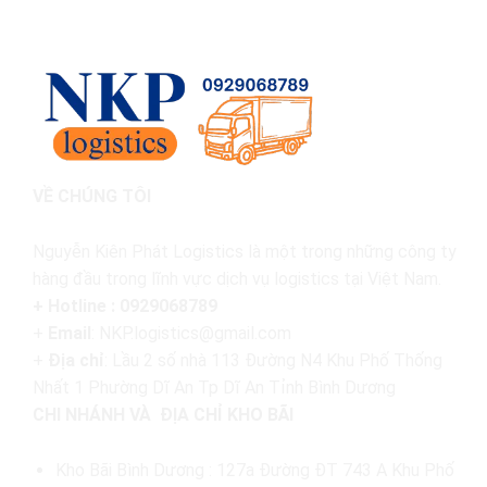
VỀ CHÚNG TÔI
Nguyễn Kiên Phát Logistics là một trong những công ty
hàng đầu trong lĩnh vực dịch vụ logistics tại Việt Nam.
+ Hotline : 0929068789
+
Email
: NKP.logistics@gmail.com
+
Địa chỉ
: Lầu 2 số nhà 113 Đường N4 Khu Phố Thống
Nhất 1 Phường Dĩ An Tp Dĩ An Tỉnh Bình Dương
CHI NHÁNH VÀ ĐỊA CHỈ KHO BÃI
Kho Bãi Bình Dương : 127a Đường ĐT 743 A Khu Phố