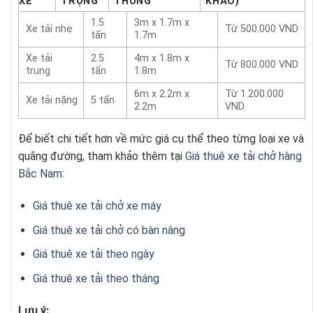
XE
TRỌNG
THÙNG
KHẢO)
1.5
3m x 1.7m x
Xe tải nhẹ
Từ 500.000 VND
tấn
1.7m
Xe tải
2.5
4m x 1.8m x
Từ 800.000 VND
trung
tấn
1.8m
6m x 2.2m x
Từ 1.200.000
Xe tải nặng
5 tấn
2.2m
VND
Để biết chi tiết hơn về mức giá cụ thể theo từng loại xe và
quãng đường, tham khảo thêm tại
Giá thuê xe tải chở hàng
Bắc Nam
:
Giá thuê xe tải chở xe máy
Giá thuê xe tải chở có bàn nâng
Giá thuê xe tải theo ngày
Giá thuê xe tải theo tháng
Lưu ý: