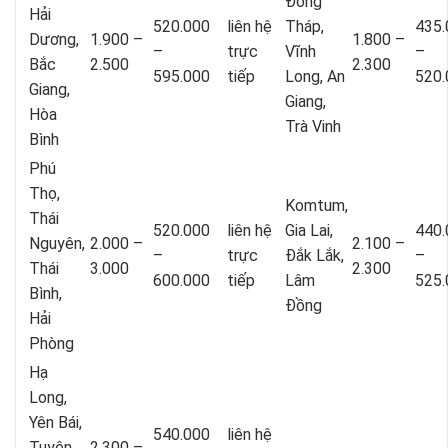
Đồng
Hải
520.000
liên hệ
Tháp,
435.
Dương,
1.900 –
1.800 –
–
trực
Vĩnh
–
Bắc
2.500
2.300
595.000
tiếp
Long, An
520.
Giang,
Giang,
Hòa
Trà Vinh
Bình
Phú
Thọ,
Komtum,
Thái
520.000
liên hệ
Gia Lai,
440.
Nguyên,
2.000 –
2.100 –
–
trực
Đắk Lắk,
–
Thái
3.000
2.300
600.000
tiếp
Lâm
525.
Bình,
Đồng
Hải
Phòng
Hạ
Long,
Yên Bái,
540.000
liên hệ
Tuyên
2.300 –