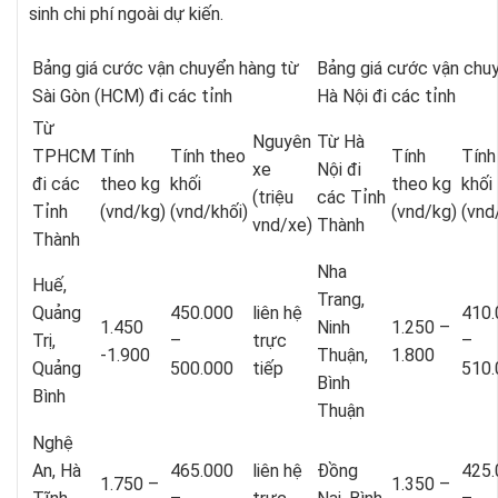
sinh chi phí ngoài dự kiến.
Bảng giá cước vận chuyển hàng từ
Bảng giá cước vận chu
Sài Gòn (HCM) đi các tỉnh
Hà Nội đi các tỉnh
Từ
Nguyên
Từ Hà
TPHCM
Tính
Tính theo
Tính
Tính
xe
Nội đi
đi các
theo kg
khối
theo kg
khối
(triệu
các Tỉnh
Tỉnh
(vnd/kg)
(vnd/khối)
(vnd/kg)
(vnd
vnd/xe)
Thành
Thành
Nha
Huế,
Trang,
Quảng
450.000
liên hệ
410.
1.450
Ninh
1.250 –
Trị,
–
trực
–
-1.900
Thuận,
1.800
Quảng
500.000
tiếp
510.
Bình
Bình
Thuận
Nghệ
An, Hà
465.000
liên hệ
Đồng
425.
1.750 –
1.350 –