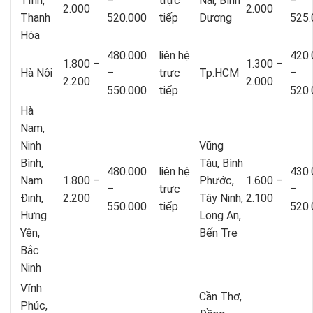
Tĩnh,
–
trực
Nai, Bình
–
2.000
2.000
Thanh
520.000
tiếp
Dương
525.
Hóa
480.000
liên hệ
420.
1.800 –
1.300 –
Hà Nội
–
trực
Tp.HCM
–
2.200
2.000
550.000
tiếp
520.
Hà
Nam,
Ninh
Vũng
Bình,
Tàu, Bình
480.000
liên hệ
430.
Nam
1.800 –
Phước,
1.600 –
–
trực
–
Định,
2.200
Tây Ninh,
2.100
550.000
tiếp
520.
Hưng
Long An,
Yên,
Bến Tre
Bắc
Ninh
Vĩnh
Cần Thơ,
Phúc,