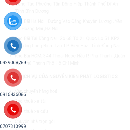
Đông Tác Phường Tân Đông Hiệp Thành Phố Dĩ An
Tỉnh Bình Dương
Kho Bãi Hà Nội : Đường Vào Cảng Khuyến Lương , Yên
Sở Hoàng Mai ,Hà Nội
Kho Bãi Tại Đồng Nai : Số 68 Tổ 21 Quốc Lộ 51 KP2
Phường Long Bình Tân TP Biên Hoà Tỉnh Đồng Nai
Kho Bãi HCM: 344 Thoại Ngọc Hầu P. Phú Thạnh ,Quận
0929068789
Tân Phú Thành Phố Hồ Chí Minh
CÁC DỊCH VỤ CỦA NGUYỄN KIÊN PHÁT LOGISTICS
Vận chuyển hàng hoá
0916436086
Cho thuê xe tải
Cho thuê xe cẩu
Chuyển nhà trọn gói
0707313999