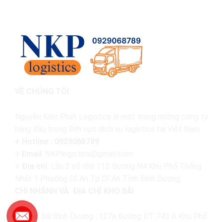
VỀ CHÚNG TÔI
Nguyễn Kiên Phát Logistics là một trong những công ty
hàng đầu trong lĩnh vực dịch vụ logistics tại Việt Nam.
+ Hotline : 0929068789
+
Email
: NKP.logistics@gmail.com
+
Địa chỉ
: Lầu 2 số nhà 113 Đường N4 Khu Phố Thống
Nhất 1 Phường Dĩ An Tp Dĩ An Tỉnh Bình Dương
CHI NHÁNH VÀ ĐỊA CHỈ KHO BÃI
Kho Bãi Bình Dương : 127a Đường ĐT 743 A Khu Phố