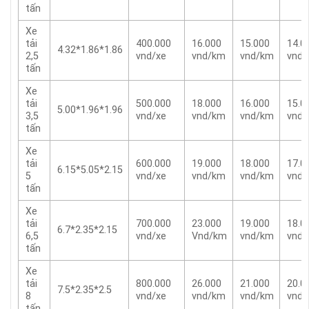
tấn
Xe
tải
400.000
16.000
15.000
14.0
4.32*1.86*1.86
2,5
vnd/xe
vnd/km
vnd/km
vnd
tấn
Xe
tải
500.000
18.000
16.000
15.0
5.00*1.96*1.96
3,5
vnd/xe
vnd/km
vnd/km
vnd
tấn
Xe
tải
600.000
19.000
18.000
17.0
6.15*5.05*2.15
5
vnd/xe
vnd/km
vnd/km
vnd
tấn
Xe
tải
700.000
23.000
19.000
18.0
6.7*2.35*2.15
6,5
vnd/xe
Vnd/km
vnd/km
vnd
tấn
Xe
tải
800.000
26.000
21.000
20.0
7.5*2.35*2.5
8
vnd/xe
vnd/km
vnd/km
vnd
tấn