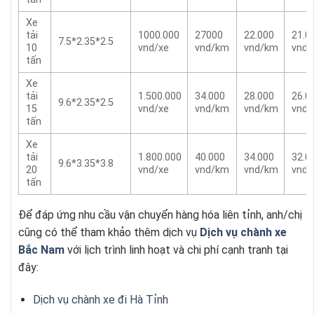
Xe
tải
1000.000
27000
22.000
21.0
7.5*2.35*2.5
10
vnd/xe
vnd/km
vnd/km
vnd
tấn
Xe
tải
1.500.000
34.000
28.000
26.0
9.6*2.35*2.5
15
vnd/xe
vnd/km
vnd/km
vnd
tấn
Xe
tải
1.800.000
40.000
34.000
32.0
9.6*3.35*3.8
20
vnd/xe
vnd/km
vnd/km
vnd
tấn
Để đáp ứng nhu cầu vận chuyển hàng hóa liên tỉnh, anh/chị
cũng có thể tham khảo thêm dịch vụ
Dịch vụ chành xe
Bắc Nam
với lịch trình linh hoạt và chi phí cạnh tranh tại
đây:
Dịch vụ chành xe đi Hà Tỉnh