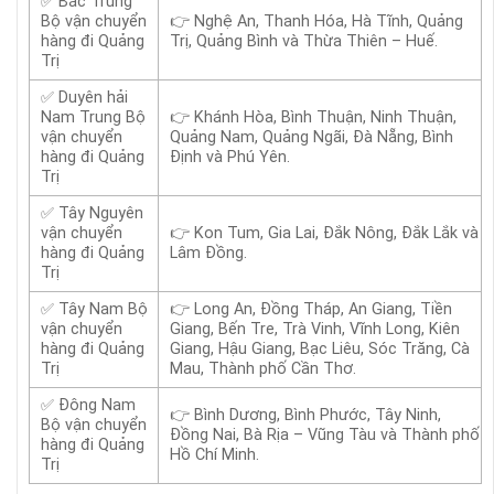
✅ Bắc Trung
Bộ vận chuyển
👉 Nghệ An, Thanh Hóa, Hà Tĩnh, Quảng
hàng đi Quảng
Trị, Quảng Bình và Thừa Thiên – Huế.
Trị
✅ Duyên hải
Nam Trung Bộ
👉 Khánh Hòa, Bình Thuận, Ninh Thuận,
vận chuyển
Quảng Nam, Quảng Ngãi, Đà Nẵng, Bình
hàng đi Quảng
Định và Phú Yên.
Trị
✅ Tây Nguyên
vận chuyển
👉 Kon Tum, Gia Lai, Đắk Nông, Đắk Lắk và
hàng đi Quảng
Lâm Đồng.
Trị
✅ Tây Nam Bộ
👉 Long An, Đồng Tháp, An Giang, Tiền
vận chuyển
Giang, Bến Tre, Trà Vinh, Vĩnh Long, Kiên
hàng đi Quảng
Giang, Hậu Giang, Bạc Liêu, Sóc Trăng, Cà
Trị
Mau, Thành phố Cần Thơ.
✅ Đông Nam
👉 Bình Dương, Bình Phước, Tây Ninh,
Bộ vận chuyển
Đồng Nai, Bà Rịa – Vũng Tàu và Thành phố
hàng đi Quảng
Hồ Chí Minh.
Trị