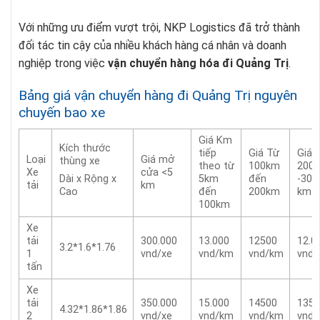
Với những ưu điểm vượt trội, NKP Logistics đã trở thành
đối tác tin cậy của nhiều khách hàng cá nhân và doanh
nghiệp trong việc
vận chuyển hàng hóa đi Quảng Trị
.
Bảng giá vận chuyển hàng đi Quảng Trị nguyên
chuyến bao xe
Giá Km
Kích thước
tiếp
Giá Từ
Giá 
Loại
Giá mở
thùng xe
theo từ
100km
200
Xe
cửa <5
5km
đến
-300
Dài x Rộng x
tải
km
đến
200km
km
Cao
100km
Xe
tải
300.000
13.000
12500
12.0
3.2*1.6*1.76
1
vnd/xe
vnd/km
vnd/km
vnd
tấn
Xe
tải
350.000
15.000
14500
1350
4.32*1.86*1.86
2
vnd/xe
vnd/km
vnd/km
vnd